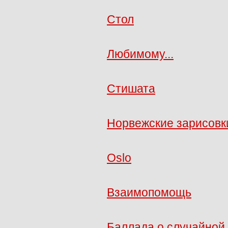
Стол
Любимому...
Стишата
Норвежские зарисовки
Oslo
Взаимопомощь
Баллада о случайной