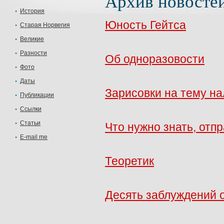
Архив новосте
История
Юность Гейтса
Старая Норвегия
Великие
Разности
Об одноразовости
Фото
Даты
Зарисовки на тему н
Публикации
Ссылки
Статьи
Что нужно знать, отпр
E-mail me
Теоретик
Десять заблуждений 