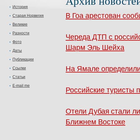
Архив новосте
История
В Гоа арестован сооб
Старая Норвегия
Великие
Разности
Череда ДТП с российс
Фото
Шарм Эль Шейха
Даты
Публикации
На Ямале определилис
Ссылки
Статьи
E-mail me
Российские туристы п
Отели Дубая стали ли
Ближнем Востоке