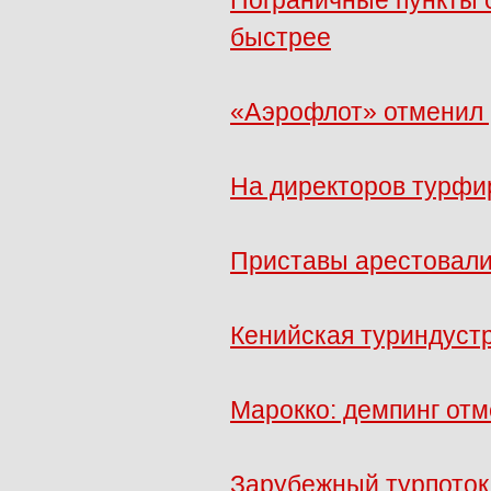
Пограничные пункты с
быстрее
«Аэрофлот» отменил 
На директоров турфи
Приставы арестовали
Кенийская туриндуст
Марокко: демпинг отм
Зарубежный турпоток