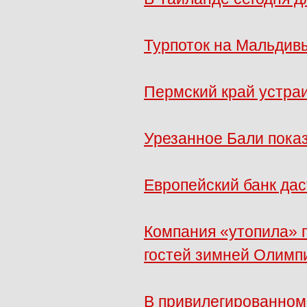
Турпоток на Мальдив
Пермский край устра
Урезанное Бали пока
Европейский банк дас
Компания «утопила» п
гостей зимней Олимп
В привилегированном 