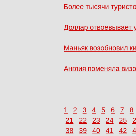
Более тысячи туристо
Доллар отвоевывает 
Маньяк возобновил ки
Англия поменяла визо
1
2
3
4
5
6
7
8
21
22
23
24
25
38
39
40
41
42