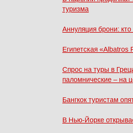
туризма
Аннуляция брони: кто
Египетская «Albatros
Спрос на туры в Грец
паломнические – на 
Бангкок туристам опя
В Нью-Йорке открывае