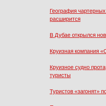
География чартерных
расширится
В Дубае открылся но
Круизная компания «
Круизное судно прот
туристы
Туристов «загонят» п