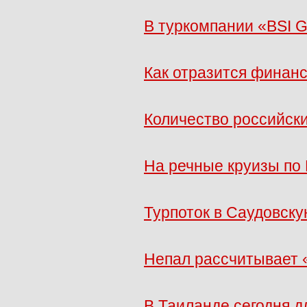
В туркомпании «BSI 
Как отразится финан
Количество российск
На речные круизы по
Турпоток в Саудовску
Непал рассчитывает 
В Таиланде сегодня д