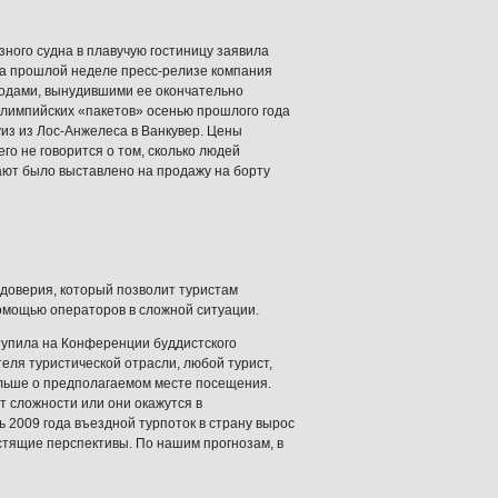
ного судна в плавучую гостиницу заявила
на прошлой неделе пресс-релизе компания
одами, вынудившими ее окончательно
 Олимпийских «пакетов» осенью прошлого года
из из Лос-Анжелеса в Ванкувер. Цены
го не говорится о том, сколько людей
кают было выставлено на продажу на борту
 доверия, который позволит туристам
помощью операторов в сложной ситуации.
тупила на Конференции буддистского
еля туристической отрасли, любой турист,
ольше о предполагаемом месте посещения.
т сложности или они окажутся в
ь 2009 года въездной турпоток в страну вырос
стящие перспективы. По нашим прогнозам, в