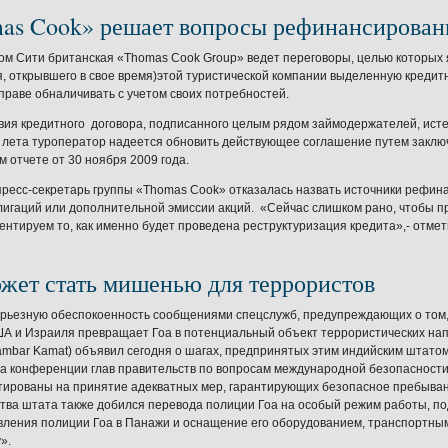
as Cook» решает вопросы рефинансирован
ом Сити британская «Thomas Cook Group» ведет переговоры, целью которых
, открывшего в свое время)этой туристической компании выделенную кредитн
праве обналичивать с учетом своих потребностей.
вия кредитного договора, подписанного целым рядом займодержателей, истек
лета туроператор надеется обновить действующее соглашение путем заключ
м отчете от 30 ноября 2009 года.
пресс-секретарь группы «Thomas Cook» отказалась назвать источники рефина
лигаций или дополнительной эмиссии акций. «Сейчас слишком рано, чтобы 
ентируем то, как именно будет проведена реструктуризация кредита»,- отмет
ожет стать мишенью для террористов
рьезную обеспокоенность сообщениями спецслужб, предупреждающих о том, 
ША
и
Израиля
превращает
Гоа
в потенциальный объект террористических на
ambar Kamat) объявил сегодня о шагах, предпринятых этим индийским штатом
а конференции глав правительств по вопросам международной безопасности,
ированы на принятие адекватных мер, гарантирующих безопасное пребывани
тва штата также добился перевода полиции
Гоа
на особый режим работы, п
вления полиции Гоа в Панажи и оснащение его оборудованием, транспортны
».