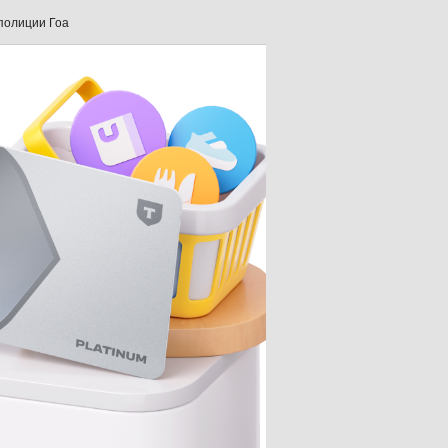
 полиции
Гоа