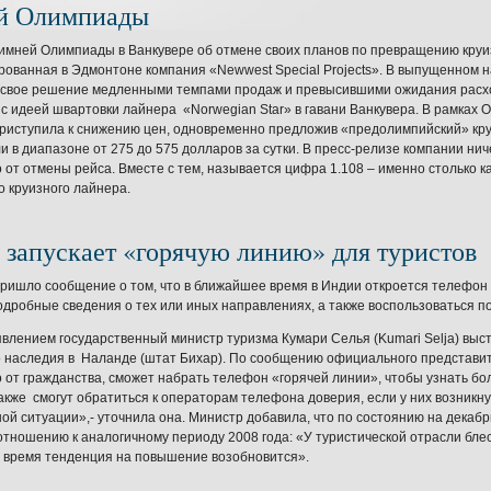
й Олимпиады
имней Олимпиады в Ванкувере об отмене своих планов по превращению круиз
рованная в Эдмонтоне компания «Newwest Special Projects». В выпущенном 
 свое решение медленными темпами продаж и превысившими ожидания расх
 с идеей швартовки лайнера «Norwegian Star» в гавани Ванкувера. В рамках
риступила к снижению цен, одновременно предложив «предолимпийский» кру
и в диапазоне от 275 до 575 долларов за сутки. В пресс-релизе компании ниче
 от отмены рейса. Вместе с тем, называется цифра 1.108 – именно столько 
о круизного лайнера.
 запускает «горячую линию» для туристов
пришло сообщение о том, что в ближайшее время в Индии откроется телефон
одробные сведения о тех или иных направлениях, а также воспользоваться 
явлением государственный министр туризма Кумари Селья (Kumari Selja) выс
о наследия в Наланде (штат Бихар). По сообщению официального представит
 от гражданства, сможет набрать телефон «горячей линии», чтобы узнать б
акже смогут обратиться к операторам телефона доверия, если у них возникну
ой ситуации»,- уточнила она. Министр добавила, что по состоянию на декабр
отношению к аналогичному периоду 2008 года: «У туристической отрасли бле
время тенденция на повышение возобновится».