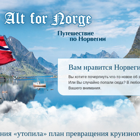
Вам нравится Норвег
Вы хотите почерпнуть что-то новое об
Или Вы случайно попали сюда? В любом
Вашего внимания.
ния «утопила» план превращения круизного 