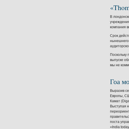
«Thom
В лондонск
учреждения
компания в
Срок дейст
нынешнего 
аудиторско
Поскольку 
выпуске об
мы не комм
Гоа м
Выразив се
Европы,
С
Камат (Dig
Выступая н
переориент
правительс
поста упра
«India today