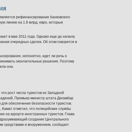
ия
 является рефинансирование банковского
ую линию на 1.8 млрд. евро, которые
ает в мае 2011 года. Однако еще до начала
ения очередных сделок. Об этом говорится в
нсирования, непонятно, идет ли речь о
принимать окончательные решения. Поэтому
ила она.
что рост числа туристов из Западной
падений, Премьер-министр штата Дигамбар
 для обеспечения безопасности туристов.
 Камат отметил, что полицейские службы
е на курорте иностранных туристов. Глава
одразумевающий создание Центрального
ми средствами и вооружением, сообщает