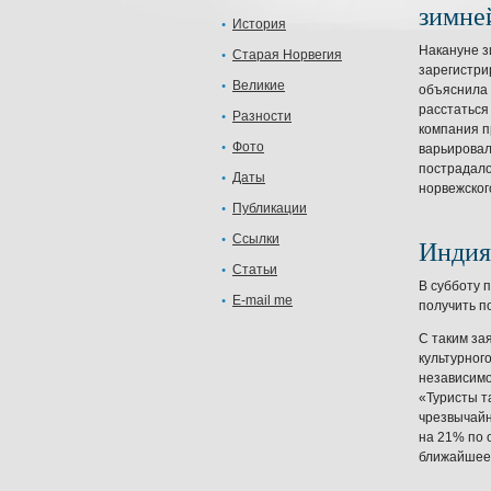
зимне
История
Накануне з
Старая Норвегия
зарегистри
Великие
объяснила
расстаться
Разности
компания п
Фото
варьировал
пострадало
Даты
норвежског
Публикации
Ссылки
Индия
Статьи
В субботу 
E-mail me
получить п
С таким за
культурног
независимо
«Туристы т
чрезвычайн
на 21% по 
ближайшее 