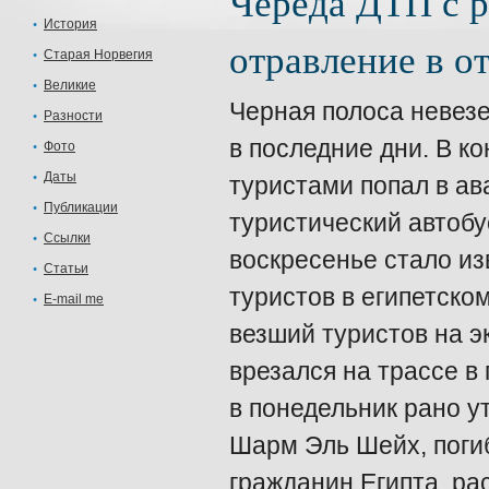
Череда ДТП с р
История
отравление в 
Старая Норвегия
Великие
Черная полоса невезе
Разности
в последние дни. В к
Фото
Даты
туристами попал в ав
Публикации
туристический автобу
Ссылки
воскресенье стало из
Статьи
туристов в египетском
E-mail me
везший туристов на э
врезался на трассе в 
в понедельник рано у
Шарм Эль Шейх, погиб
гражданин Египта, ра