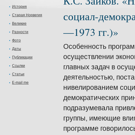
К.С. Зайков. «
История
социал-демокра
Старая Норвегия
Великие
—1973 гг.)»
Разности
Фото
Особенность программы
Даты
осуществлении эконом
Публикации
главных задач в осу
Ссылки
Статьи
деятельностью, пост
E-mail me
нивелированием соци
демократических прин
подразумевала привл
группы, имеющие влия
программе говорилось