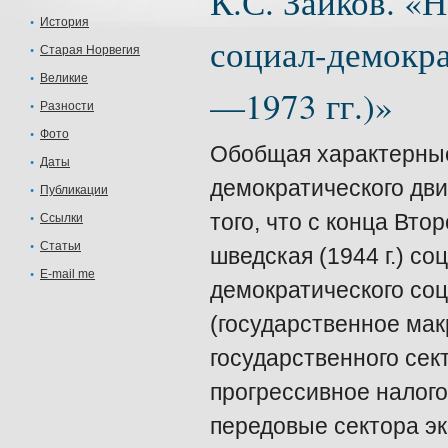
К.С. Зайков. «
История
социал-демокра
Старая Норвегия
Великие
—1973 гг.)»
Разности
Фото
Обобщая характерны
Даты
демократического дви
Публикации
того, что с конца Вт
Ссылки
Статьи
шведская (1944 г.) с
E-mail me
демократического со
(государственное ма
государственного сек
прогрессивное налог
передовые сектора эк