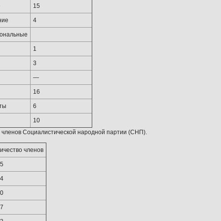
е
15
ние
4
ональные
1
3
—
16
ты
6
10
 членов Социалистической народной партии (СНП).
ичество членов
5
4
0
7