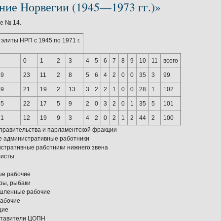
ние Норвегии (1945—1973 гг.)»
е № 14.
 элиты HРП с 1945 по 1971 г.
0
1
2
3
4
5
6
7
8
9
10
11
всего
49
23
11
2
8
5
6
4
2
0
0
35
3
99
59
21
19
2
13
3
2
2
1
0
0
28
1
102
65
22
17
5
9
2
0
3
2
0
1
35
5
101
71
12
19
9
3
4
2
0
2
1
2
44
2
100
правительства и парламентской фракции
е административные работники
стративные работники нижнего звена
листы
е
ые рабочие
ры, рыбаки
шленные рабочие
рабочие
щие
ставители ЦОПН