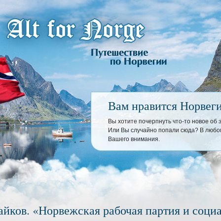
Вам нравится Норвег
Вы хотите почерпнуть что-то новое об
Или Вы случайно попали сюда? В любом
Вашего внимания.
Зайков. «Норвежская рабочая партия и соци