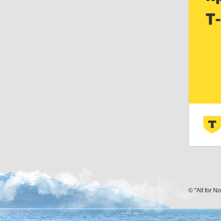
© "Alt for N