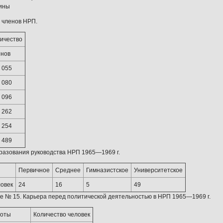
ины
 членов НРП.
ичество
нов
 055
 080
 096
 262
 254
 489
разования руководства НРП 1965—1969 г.
Первичное
Среднее
Гимназистское
Университетское
ловек
24
16
5
49
 № 15. Карьера перед политической деятельностью в НРП 1965—1969 г.
боты
Количество человек