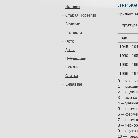
движе
История
Приложени
Старая Норвегия
Великие
Структуpa
Разности
года
Фото
1945—19
Даты
1950—19
Публикации
1960—19
Ссылки
1966—19
Статьи
0 — члены 
E-mail me
1 — высши
2 — админи
3 — журна
4 — учены
5 — наемн
6 — ферме
7 — промы
8 — черно
9 — служа
10 — пред