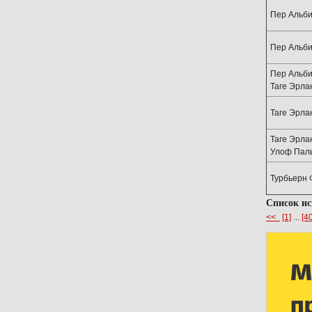
Пер Альби
Пер Альби
Пер Альби
Таге Эрла
Таге Эрла
Таге Эрла
Улоф Пал
Турбьерн 
Список и
<<
[1]
...
[40