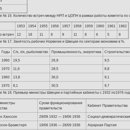
3
5
 № 16. Количество встреч между НРП и ЦОПН в рамках работы комитета по с
1953
1954
1955
1956
1957
1958
1959
1960
1961
1962
о встреч
12
18
11
8
9
11
8
6
5
8
 № 17. Занятость рабочих Норвегии и Швеции по секторам экономики в %.
Годы
С/х, л/х, рыболовство
Промышленность, энергетика
Строительство
1960
19,5
26,9
9,5
1970
11,6
28,5
8,8
1960
13,8
36,0
9,1
1970
8,1
30,5
9,7
 № 18. Премьер-министры Швеции и партийные кабинеты с 1932 по1976 год
министры
Сроки функционирования
Кабинет Правительства
ства
правительств
н Ханссон
29/09 1932 — 19/06 1936
Социал-демократическа
рсон-Брамсторп
19/06 1936 — 28/09 1936
Аграрная Партия