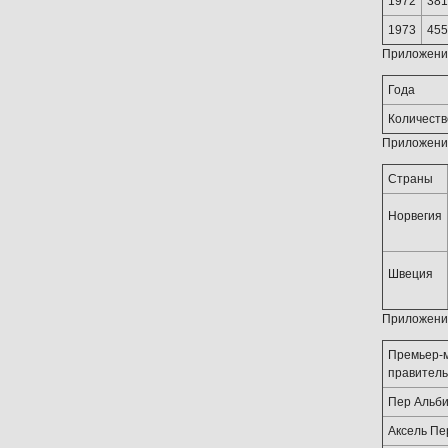
1972
381
1973
455
Приложение
Года
Количеств
Приложение
Страны
Норвегия
Швеция
Приложение
Премьер-
правитель
Пер Альби
Аксель Пе