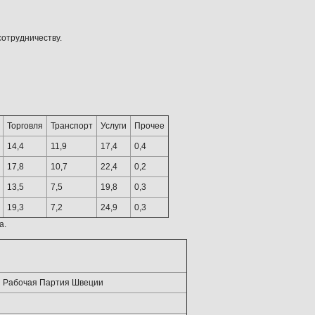
отрудничеству.
Торговля
Транспорт
Услуги
Прочее
14,4
11,9
17,4
0,4
17,8
10,7
22,4
0,2
13,5
7,5
19,8
0,3
19,3
7,2
24,9
0,3
а.
я Рабочая Партия Швеции