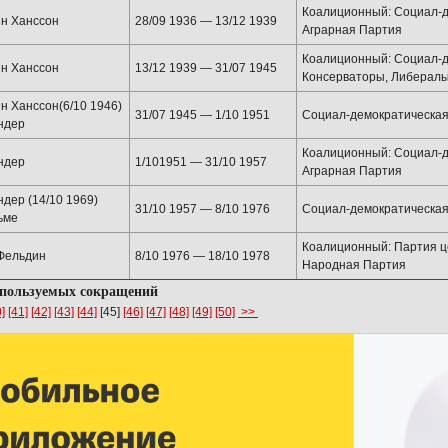
Коалиционный: Социал-
н Ханссон
28/09 1936 — 13/12 1939
Аграрная Партия
Коалиционный: Социал-
н Ханссон
13/12 1939 — 31/07 1945
Консерваторы, Либералы
н Ханссон(6/10 1946)
31/07 1945 — 1/10 1951
Социал-демократическа
ндер
Коалиционный: Социал-
ндер
1/101951 — 31/10 1957
Аграрная Партия
ндер (14/10 1969)
31/10 1957 — 8/10 1976
Социал-демократическа
ьме
Коалиционный: Партия ц
Фельдин
8/10 1976 — 18/10 1978
Народная Партия
спользуемых сокращений
]
[41]
[42]
[43]
[44]
[45]
[46]
[47]
[48]
[49]
[50]
>>