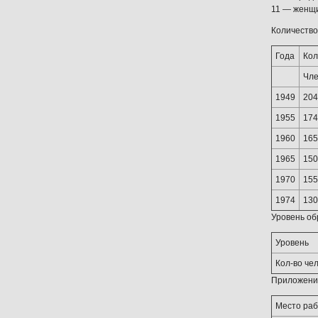
11 — женщ
Количество
Года
Кол
Чле
1949
204
1955
174
1960
165
1965
150
1970
155
1974
130
Уровень об
Уровень
Кол-во че
Приложение
Место ра