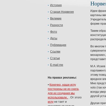
Норвег
История
Идеи франц
Старая Норвегия
картины ми
Великие
Учредитель
форме прав
Разности
Таким обра
Фото
конституци
Даты
распределе
Публикации
Во многом 
суверените
Ссылки
монархии»,
Статьи
представит
E-mail me
М.А. Исаев
парламента
этому пово
На правах рекламы:
вредное вл
Мне предст
•
Конечно, наши иглу
volo (так 
построены не из снега,
всегда уве
для их создания мы
другой уст
использовали..
. От этого
иглу
не тает и
Другая при