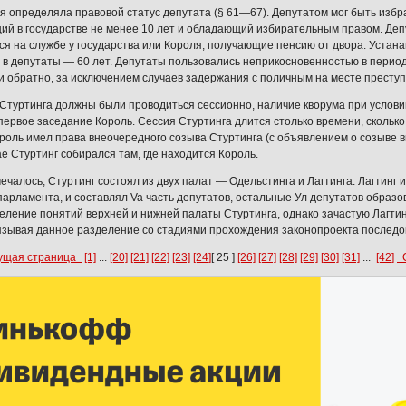
я определяла правовой статус депутата (§ 61—67). Депутатом мог быть избра
й в государстве не менее 10 лет и обладающий избирательным правом. Деп
я на службе у государства или Короля, получающие пенсию от двора. Устан
 в депутаты — 60 лет. Депутаты пользовались неприкосновенностью в период
и обратно, за исключением случаев задержания с поличным на месте престу
Стуртинга должны были проводиться сессионно, наличие кворума при условии
первое заседание Король. Сессия Стуртинга длится столько времени, сколько
роль имел права внеочередного созыва Стуртинга (с объявлением о созыве вн
ае Стуртинг собирался там, где находится Король.
мечалось, Стуртинг состоял из двух палат — Одельстинга и Лагтинга. Лагтинг
парламента, и составлял Va часть депутатов, остальные Ул депутатов образо
еление понятий верхней и нижней палаты Стуртинга, однако зачастую Лагти
язывая данное разделение со стадиями прохождения законопроекта последова
ущая страница
[1]
...
[20]
[21]
[22]
[23]
[24]
[ 25 ]
[26]
[27]
[28]
[29]
[30]
[31]
...
[42]
С