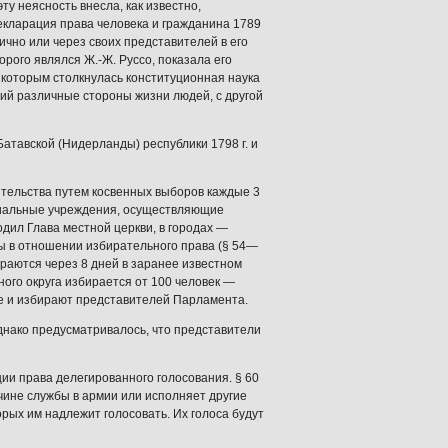
ту неясность внесла, как известно,
екларация права человека и гражданина 1789
лично или через своих представителей в его
орого являлся Ж.-Ж. Руссо, показала его
 которым столкнулась конституционная наука
щий различные стороны жизни людей, с другой
атавской (Нидерланды) республики 1798 г. и
тельства путем косвенных выборов каждые 3
циальные учреждения, осуществляющие
дил Глава местной церкви, в городах —
ы в отношении избирательного права (§ 54—
ираются через 8 дней в заранее известном
ого округа избирается от 100 человек —
сте и избирают представителей Парламента.
днако предусматривалось, что представители
и права делегированного голосования. § 60
ичине службы в армии или исполняет другие
орых им надлежит голосовать. Их голоса будут