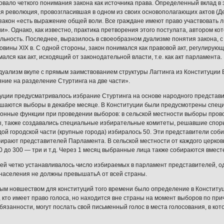
овало четкого понимания закона как источника права. Определенный вклад в э
я революция, провозгласившая в одном из своих основополагающих актов (Д
что закон «есть выражение общей воли. Все граждане имеют право участвовать 
и». Однако, как известно, практика претворения этого постулата, автором кот
льность. Последнее, выразилось в своеобразном дуализме понятия закона, с
овины XIX в. С одной стороны, закон понимался как правовой акт, регулирую
ался как акт, исходящий от законодательной власти, т.е. как акт парламента.
уализм вкупе с прямым заимствованием структуры Лагтинга из Конституции Б
яние на разделение Стуртинга на две части».
уции предусматривалось избрание Стуртинга на основе народного представи
ршаются выборы в декабре месяце. В Конституции были предусмотрены спе
онные функции при проведении выборов: в сельской местности выборы прово
, также создавались специальные избирательные комитеты, решавшие спор
ждой городской части (крупные города) избиралось 50. Эти представители соб
бирают представителей Парламента. В сельской местности от каждого церковн
00 до 300 — три и т.д. Через 1 месяц выбранные лица также собираются вме
ей четко устанавливалось число избираемых в парламент представителей, о
 населения не должны превышатьА от всей страны.
м новшеством для конституций того времени было определение в Конституци
е, кто имеет право голоса, но находится вне страны на момент выборов по пр
бязанности, могут послать свой письменный голос в места голосования, в кот