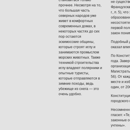
становиться только
не существ
прочнее. Несмотря на то,
Французска
что большая часть
г., п. 5), 
северных народов уже
образовани
живет в комфортных
несостояте
современных домах, в
первой пол
некоторых частях до сих
закон поним
пор остаются
эскимосские общины,
Подобный д
которые строят иглу и
оказал вли
занимаются промыслом
По Констит
морских животных. Также
года. Заве
техникой строительства
организаци
иглу владеют полярники и
Магистраты
опытные туристы,
56). От ка
которые отправляются в
месте и из
зимние походы, ведь
один, от 2
убежище из снега — это
очень удобно.
Конституци
городского
Несомненны
гласил: «Т
законные о
учтены».