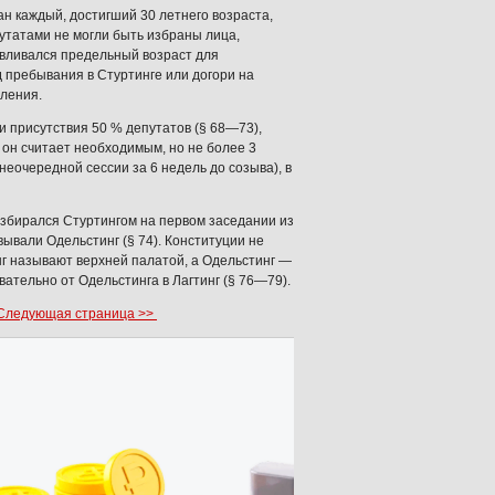
н каждый, достигший 30 летнего возраста,
утатами не могли быть избраны лица,
авливался предельный возраст для
 пребывания в Стуртинге или догори на
пления.
 присутствия 50 % депутатов (§ 68—73),
 он считает необходимым, но не более 3
еочередной сессии за 6 недель до созыва), в
 избирался Стуртингом на первом заседании из
вывали Одельстинг (§ 74). Конституции не
нг называют верхней палатой, а Одельстинг —
тельно от Одельстинга в Лагтинг (§ 76—79).
ледующая страница >>