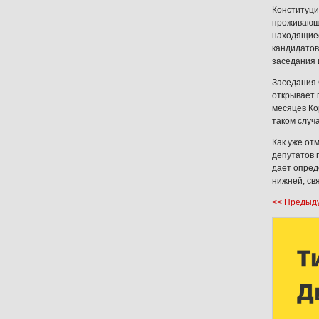
Конституци
проживающи
находящиес
кандидатов
заседания 
Заседания 
открывает 
месяцев Ко
таком случ
Как уже от
депутатов 
дает опред
нижней, св
<< Предыд