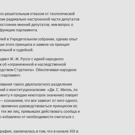
его решительным отказом от теологической
зки радикально настроенной части депутатов
остояние мнений депутатов, чем вопрос о
 функцию парламента.
лей в Учредительном собрании, однако опыт
ции этого принципа и замене на принцип
ельной и судебной.
двел Ж.-Ж. Руссо с идеей народного
ак об «ограниченной и наследственной
редством Стуртинга». Обеспечивая народное
й парламент.
нования такого двухпалатного разделения
ий о конституционализме. «Дж. С. Милль, по
ументу я придаю некоторое значение) говорит
 сознанием, что все зависит от него одного.
 временно руководствоваться принципом sic
и тех же лиц, привыкших действовать сообща и
о избавлено от необходимости считаться с
афия, заключалась в том, что в начале XIX в.