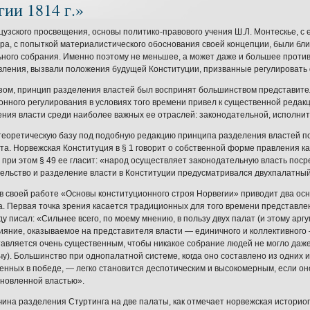
ии 1814 г.»
узского просвещения, основы политико-правового учения Ш.Л. Монтескье, с 
ра, с попыткой материалистического обоснования своей концепции, были бли
ного собрания. Именно поэтому не меньшее, а может даже и большее против
ления, вызвали положения будущей Конституции, призванные регулировать
зом, принцип разделения властей был воспринят большинством представите
онного регулирования в условиях того времени привел к существенной редак
ния власти среди наиболее важных ее отраслей: законодательной, исполнит
теоретическую базу под подобную редакцию принципа разделения властей по
та. Норвежская Конституция в § 1 говорит о собственной форме правления к
 при этом § 49 ее гласит: «народ осуществляет законодательную власть пос
ельство и разделение власти в Конституции предусматривался двухпалатны
 в своей работе «Основы конституционного строя Норвегии» приводит два ос
. Первая точка зрения касается традиционных для того времени представлен
ду писал: «Сильнее всего, по моему мнению, в пользу двух палат (и этому арг
ияние, оказываемое на представителя власти — единичного и коллективного —
авляется очень существенным, чтобы никакое собрание людей не могло даже
хочу). Большинство при однопалатной системе, когда оно составлено из одних 
ренных в победе, — легко становится деспотическим и высокомерным, если он
ановленной властью».
чина разделения Стуртинга на две палаты, как отмечает норвежская историогр