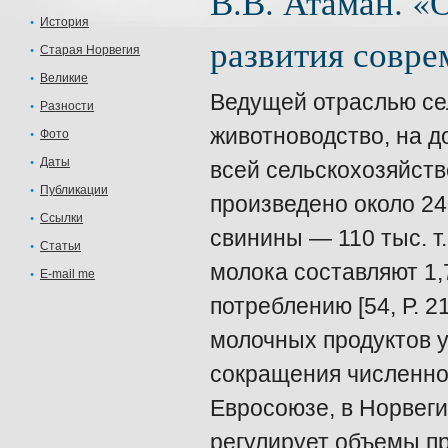
В.В. Атаман. «
История
развития совр
Старая Норвегия
Великие
Ведущей отраслью сел
Разности
животноводство, на д
Фото
Даты
всей сельскохозяйств
Публикации
произведено около 240
Ссылки
свинины — 110 тыс. т
Статьи
молока составляют 1,7
E-mail me
потреблению [54, Р. 
молочных продуктов у
сокращения численнос
Евросоюзе, в Норвеги
регулирует объемы пр