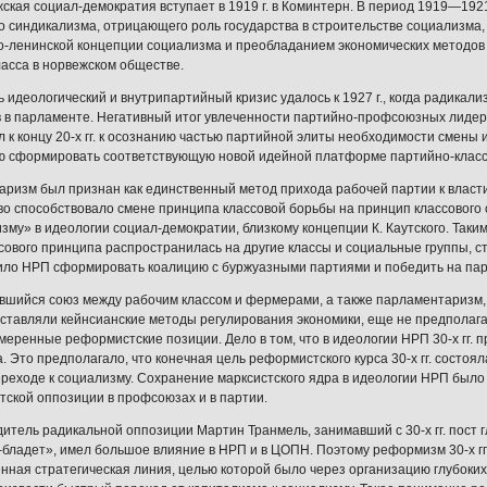
жская социал-демократия вступает в 1919 г. в Коминтерн. В период 1919—1921
о синдикализма, отрицающего роль государства в строительстве социализма
о-ленинской концепции социализма и преобладанием экономических методов
ласса в норвежском обществе.
 идеологический и внутрипартийный кризис удалось к 1927 г., когда радика
 в парламенте. Негативный итог увлеченности партийно-профсоюзных лиде
л к концу 20-х гг. к осознанию частью партийной элиты необходимости смены
 сформировать соответствующую новой идейной платформе партийно-класс
ризм был признан как единственный метод прихода рабочей партии к власти
о способствовало смене принципа классовой борьбы на принцип классового 
зму» в идеологии социал-демократии, близкому концепции К. Каутского. Таким 
сового принципа распространилась на другие классы и социальные группы, с
ило НРП сформировать коалицию с буржуазными партиями и победить на пар
шийся союз между рабочим классом и фермерами, а также парламентаризм
оставляли кейнсианские методы регулирования экономики, еще не предполаг
а умеренные реформистские позиции. Дело в том, что в идеологии НРП 30-х гг
. Это предполагало, что конечная цель реформистского курса 30-х гг. состо
реходе к социализму. Сохранение марксистского ядра в идеологии НРП был
тской оппозиции в профсоюзах и в партии.
одитель радикальной оппозиции Мартин Транмель, занимавший с 30-х гг. пост 
бладет», имел большое влияние в НРП и в ЦОПН. Поэтому реформизм 30-х гг
нная стратегическая линия, целью которой было через организацию глубоки