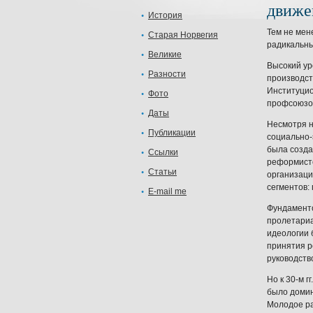
движе
История
Тем не мен
Старая Норвегия
радикальны
Великие
Высокий ур
Разности
производст
Институцио
Фото
профсоюзов
Даты
Несмотря н
Публикации
социально-
была созда
Ссылки
реформистс
Статьи
организаци
сегментов:
E-mail me
Фундаменто
пролетариа
идеологии 
принятия р
руководств
Но к 30-м 
было домин
Молодое ра