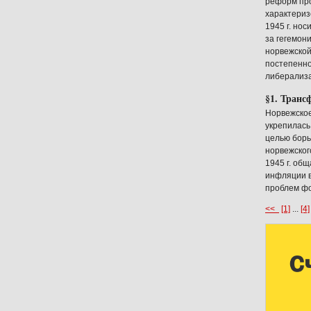
реформ про
характериз
1945 г. но
за гегемон
норвежской
постепенно
либерализа
§1. Транс
Норвежское
укрепилась
целью борь
норвежског
1945 г. об
инфляции в
проблем фо
<<
[1]
...
[4]