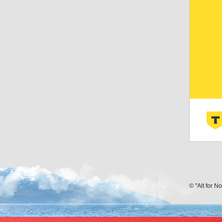
© "Alt for N