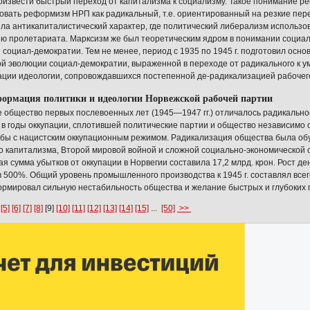
извести быстрый переход от капитализма к социализму. Такое понимание ре
овать реформизм НРП как радикальный, т.е. ориентированный на резкие пер
сила антикапиталистический характер, где политический либерализм использо
ию пролетариата. Марксизм же был теоретическим ядром в понимании социал
 социал-демократии. Тем не менее, период с 1935 по 1945 г. подготовил осн
й эволюции социал-демократии, выраженной в переходе от радикального к 
ции идеологии, сопровождавшихся постепенной де-радикализацией рабочег
формация политики и идеологии Норвежской рабочей партии
 общество первых послевоенных лет (1945—1947 гг.) отличалось радикально
 в годы оккупации, сплотившей политические партии и общество независимо 
бы с нацистским оккупационным режимом. Радикализация общества была об
о капитализма, Второй мировой войной и сложной социально-экономической си
щая сумма убытков от оккупации в Норвегии составила 17,2 млрд. крон. Рост д
 500%. Общий уровень промышленного производства к 1945 г. составлял всего
рмировал сильную нестабильность общества и желание быстрых и глубоких 
[5]
[6]
[7]
[8]
[9]
[10]
[11]
[12]
[13]
[14]
[15]
...
[50]
>>