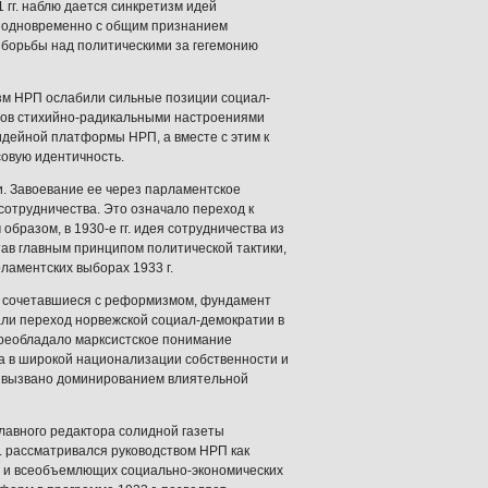
 гг. наблю дается синкретизм идей
, одновременно с общим признанием
 борьбы над политическими за гегемонию
лизм НРП ослабили сильные позиции социал-
ров стихийно-радикальными настроениями
 идейной платформы НРП, а вместе с этим к
овую идентичность.
. Завоевание ее через парламентское
сотрудничества. Это означало переход к
образом, в 1930-е гг. идея сотрудничества из
тав главным принципом политической тактики,
ламентских выборах 1933 г.
, сочетавшиеся с реформизмом, фундамент
али переход норвежской социал-демократии в
. преобладало марксистское понимание
яла в широкой национализации собственности и
о вызвано доминированием влиятельной
главного редактора солидной газеты
. рассматривался руководством НРП как
х и всеобъемлющих социально-экономических