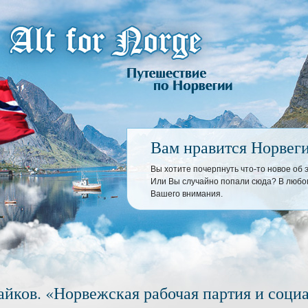
Вам нравится Норвег
Вы хотите почерпнуть что-то новое об
Или Вы случайно попали сюда? В любом
Вашего внимания.
Зайков. «Норвежская рабочая партия и соци