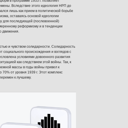
форм в программе 1933 г. позволяет
емены. Вследствие этого идеология НРП до
вался лишь как прием в политической борьбе
изма, оставаясь основой идеологии
ову для последующей (послевоенной)
умеренному реформизму и в тенденции
о движения.
стью и чувством солидарности. Солидарность
от социального происхождения и взглядов с
условлена условиями довоенного развития
туацией как следствием этой войны. Так, к
енежной массы в годы войны привел к
 70% от уровня 1939 г. Этот комплекс
перемен к лучшему.