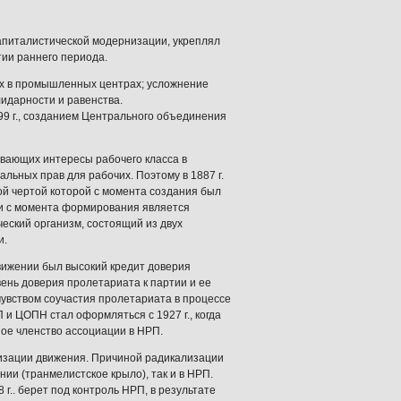
капиталистической модернизации, укреплял
ии раннего периода.
х в промышленных центрах; усложнение
идарности и равенства.
9 г., созданием Центрального объединения
ивающих интересы рабочего класса в
ьных прав для рабочих. Поэтому в 1887 г.
кой чертой которой с момента создания был
и с момента формирования является
еский организм, состоящий из двух
и.
вижении был высокий кредит доверия
нь доверия пролетариата к партии и ее
чувством соучастия пролетариата в процессе
 ЦОПН стал оформляться с 1927 г., когда
ое членство ассоциации в НРП.
ализации движения. Причиной радикализации
ии (транмелистское крыло), так и в НРП.
.. берет под контроль НРП, в результате