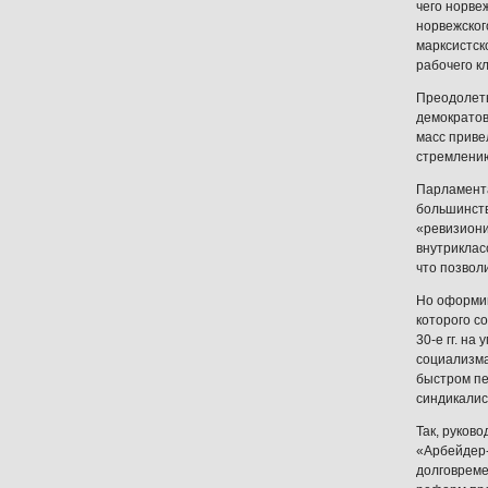
чего норве
норвежског
марксистск
рабочего к
Преодолеть
демократов
масс приве
стремлению
Парламента
большинств
«ревизиони
внутриклас
что позвол
Но оформив
которого с
30-е гг. н
социализма
быстром пе
синдикалис
Так, руков
«Арбейдер-
долговреме