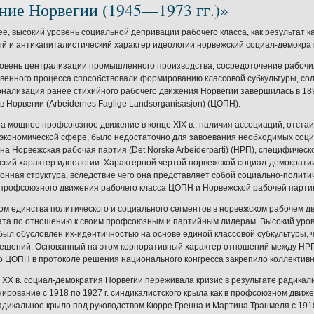
ние Норвегии (1945—1973 гг.)»
ее, высокий уровень социальной депривации рабочего класса, как результат 
й и антикапиталистический характер идеологии норвежский социал-демократ
овень централизации промышленного производства; сосредоточение рабочи
венного процесса способствовали формированию классовой субкультуры, сол
нализация ранее стихийного рабочего движения Норвегии завершилась в 189
 Норвегии (Arbeidernes Faglige Landsorganisasjon) (ЦОПН).
а мощное профсоюзное движение в конце XIX в., наличия ассоциаций, отста
экономической сфере, было недостаточно для завоевания необходимых социал
на Норвежская рабочая партия (Det Norske Arbeiderparti) (НРП), специфичес
кий характер идеологии. Характерной чертой норвежской социал-демократи
онная структура, вследствие чего она представляет собой социально-политич
 профсоюзного движения рабочего класса ЦОПН и Норвежской рабочей парти
м единства политического и социального сегментов в норвежском рабочем д
та по отношению к своим профсоюзным и партийным лидерам. Высокий урове
был обусловлен их-идентичностью на основе единой классовой субкультуры, 
ешений. Основанный на этом корпоративный характер отношений между НРП и
о ЦОПН в протоколе решения национального конгресса закрепило коллективн
гг. XX в. социал-демократия Норвегии переживала кризис в результате радик
ирование с 1918 по 1927 г. синдикалистского крыла как в профсоюзном движен
дикальное крыло под руководством Кюрре Гренна и Мартина Транмеля с 1918 г