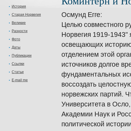
Коминтерн и Н
История
Осмунд Егге:
Старая Норвегия
Великие
Целью совместного ру
Разности
Норвегия 1919-1943" 
Фото
освещающих историю
Даты
отделением этой орга
Публикации
источников долгое в
Ссылки
Статьи
фундаментальных исс
E-mail me
воссоздать целостну
норвежских партий. Ч
Университета в Осло
Академии Наук и Рос
политической истори