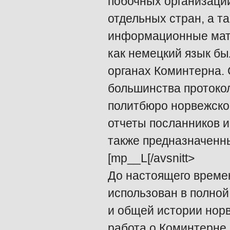
побочных организаций
отдельных стран, а т
информационные матер
как немецкий язык б
органах Коминтерна. 
большинства протоко
политбюро норвежско
отчеты посланников и
также предназначенны
[mp__L[/avsnitt>
До настоящего време
использован в полной
и общей истории норв
работа о Коминтерне