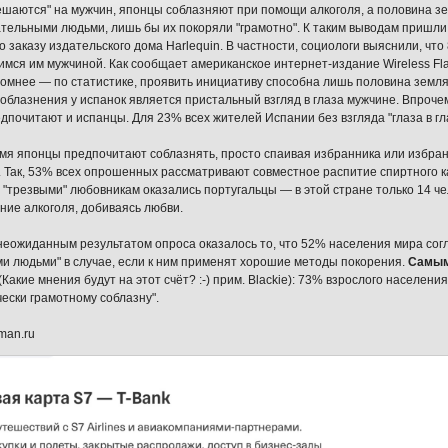
ешаются" на мужчин, японцы соблазняют при помощи алкоголя, а половина 
тельными людьми, лишь бы их покоряли "грамотно". К таким выводам пришли
о заказу издательского дома Harlequin. В частности, социологи выяснили, чт
мся им мужчиной. Как сообщает американское интернет-издание Wireless Fla
ромнее — по статистике, проявить инициативу способна лишь половина земля
облазнения у испанок является пристальный взгляд в глаза мужчине. Впроч
едпочитают и испанцы. Для 23% всех жителей Испании без взгляда "глаза в г
емя японцы предпочитают соблазнять, просто спаивая избранника или избра
 Так, 53% всех опрошенных рассматривают совместное распитие спиртного к
"трезвыми" любовникам оказались португальцы — в этой стране только 14 ч
ние алкоголя, добиваясь любви.
еожиданным результатом опроса оказалось то, что 52% населения мира со
и людьми" в случае, если к ним применят хорошие методы покорения.
Самым
(Какие мнения будут на этот счёт? :-) прим. Blackie): 73% взрослого населен
чески грамотному соблазну".
man.ru