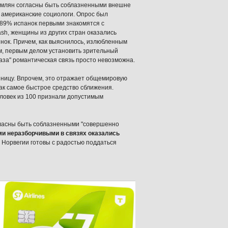
землян согласны быть соблазненными внешне
 американские социологи. Опрос был
о 89% испанок первыми знакомятся с
sh, женщины из других стран оказались
нок. Причем, как выяснилось, излюбленным
ем, первым делом установить зрительный
лаза" романтическая связь просто невозможна.
нницу. Впрочем, это отражает общемировую
ак самое быстрое средство сближения.
еловек из 100 признали допустимым
гласны быть соблазненными "совершенно
и неразборчивыми в связях оказались
ия Норвегии готовы с радостью поддаться