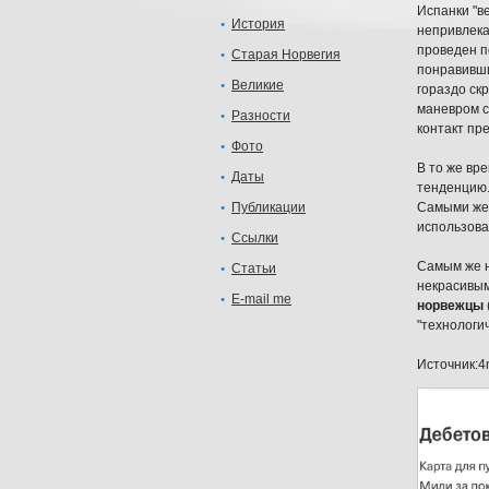
Испанки "в
История
непривлека
проведен п
Старая Норвегия
понравивши
Великие
гораздо ск
маневром с
Разности
контакт пр
Фото
В то же вр
Даты
тенденцию.
Публикации
Самыми же 
использова
Ссылки
Самым же н
Статьи
некрасивым
E-mail me
норвежцы
"технологи
Источник:4