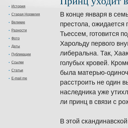
Принц уходит в
История
В конце января в сем
Старая Норвегия
Великие
престола, ожидается 
Разности
Тьессем, готовится 
Фото
Харольду первого вну
Даты
либеральна. Так, Хаа
Публикации
голубых кровей. Кром
Ссылки
Статьи
была матерью-одиночк
E-mail me
расстроить не один в
наследника уже утихл
ли принц в связи с р
В этой скандинавско