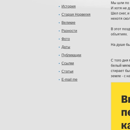
Мы шли по 
История
И хотя не 
Шел снег, 
Старая Норвегия
нехотя скол
Великие
В этот поз
Разности
объятиях.
Фото
На душе был
Даты
Публикации
С того дня 
Ссылки
белый мягк
стирает бы
Статьи
земле - с н
E-mail me