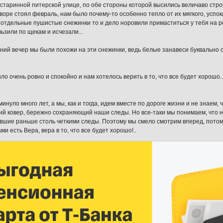
старинной питерской улице, по обе стороны которой высились величаво стро
дворе стоял февраль, нам было почему-то особенно тепло от их мягкого, успо
и отдельные пушистые снежинки то и дело норовили примаститься у тебя на ре
ьзили по щекам и исчезали...
дний вечер мы были похожи на эти снежинки, ведь белые занавеси буквально 
о очень ровно и спокойно и нам хотелось верить в то, что все будет хорошо..
минуло много лет, а мы, как и тогда, идем вместе по дороге жизни и не знаем,
ий ковер, бережно сохраняющий наши следы. Но все-таки мы понимаем, что н
вшие раньше столь четкими следы. Поэтому мы смело смотрим вперед, потому
ами есть Вера, вера в то, что все будет хорошо!..