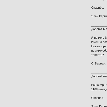
Спасибо.
Элан Карме
_________
Дорогая Ма
Я не могу В
Именно поэ
Новая горн
помимо обы
терпеть?
С. Берман.
_________
Дорогой ми
Ваша горни
1108 между 
Спасибо.
Элан Карме