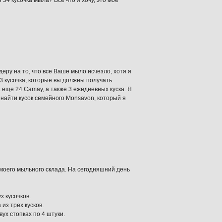
 54 кусочка мыла? Все что я хочу, это мое
еру на то, что все Ваше мыло исчезло, хотя я
3 кусочка, которые вы должны получать
а еще 24 Camay, а также 3 ежедневных куска. Я
 найти кусок семейного Monsavon, который я
моего мыльного склада. На сегодняшний день
х кусочков.
из трех кусков.
вух стопках по 4 штуки.