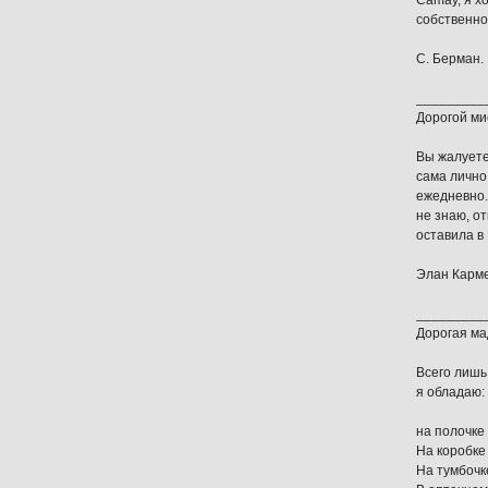
Camay, я хо
собственно
С. Берман.
_________
Дорогой ми
Вы жалуете
сама лично
ежедневно. 
не знаю, о
оставила в
Элан Карме
_________
Дорогая ма
Всего лишь
я обладаю:
на полочке 
На коробке 
На тумбочке