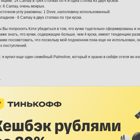
ящике: 14 Camay в трех стопках по 4 и одна стопка из двух кусков.
: 6 Camay, очень мокрых.
осточном углу раковины: 1 Dove, наполовину использованный.
падном - 6 Camay в двух стопках по три куска.
ы Вы попросить Кэти убедиться в том, что кучки тщательно сформированы и 
акже знать, что кучки, содержащие больше, чем 4 куска, имеют тенденцию раз
также посоветовать, что поскольку мой подоконник пока еще не использован, 
х поступлений.
: я купил еще один семейный Palmolive, который я храню в сейфе отеля во и
-