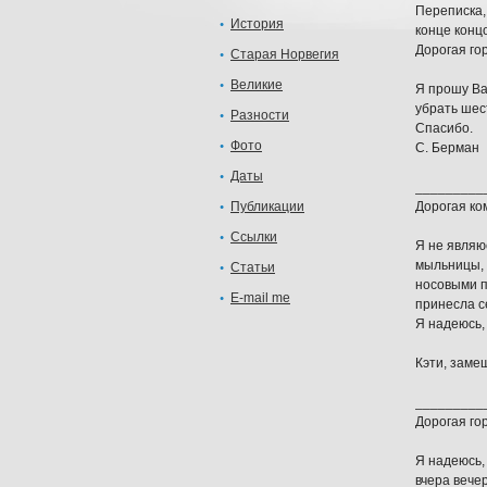
Переписка,
История
конце конц
Дорогая го
Старая Норвегия
Великие
Я прошу Ва
убрать шес
Разности
Спасибо.
Фото
С. Берман
Даты
_________
Публикации
Дорогая ко
Ссылки
Я не являю
мыльницы, 
Статьи
носовыми п
E-mail me
принесла се
Я надеюсь,
Кэти, зам
_________
Дорогая го
Я надеюсь,
вчера вече