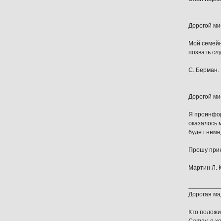
_________
Дорогой ми
Мой семейн
позвать сл
С. Берман.
_________
Дорогой ми
Я проинфор
оказалось 
будет неме
Прошу прин
Мартин Л. 
_________
Дорогая ма
Кто положи