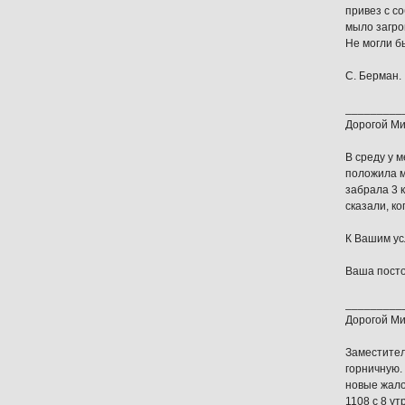
привез с с
мыло загро
Не могли б
С. Берман.
_________
Дорогой Ми
В среду у 
положила м
забрала 3 
сказали, к
К Вашим ус
Ваша посто
_________
Дорогой Ми
Заместител
горничную.
новые жало
1108 с 8 ут