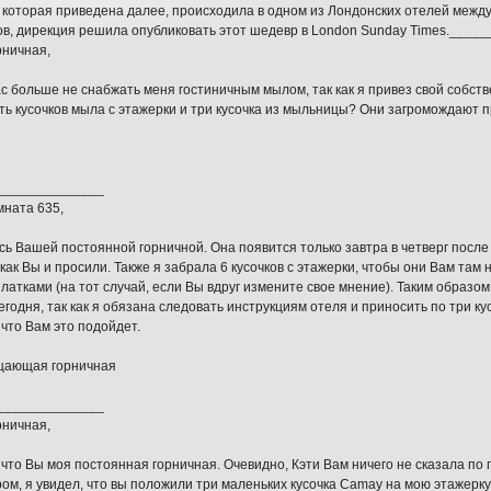
 которая приведена далее, происходила в одном из Лондонских отелей между
ов, дирекция решила опубликовать этот шедевр в London Sunday Times.___
рничная,
с больше не снабжать меня гостиничным мылом, так как я привез свой собст
ть кусочков мыла с этажерки и три кусочка из мыльницы? Они загромождают п
______________
мната 635,
сь Вашей постоянной горничной. Она появится только завтра в четверг после 
как Вы и просили. Также я забрала 6 кусочков с этажерки, чтобы они Вам там 
латками (на тот случай, если Вы вдруг измените свое мнение). Таким образом,
годня, так как я обязана следовать инструкциям отеля и приносить по три ку
 что Вам это подойдет.
ещающая горничная
______________
рничная,
 что Вы моя постоянная горничная. Очевидно, Кэти Вам ничего не сказала по
ром, я увидел, что вы положили три маленьких кусочка Camay на мою этажерку.