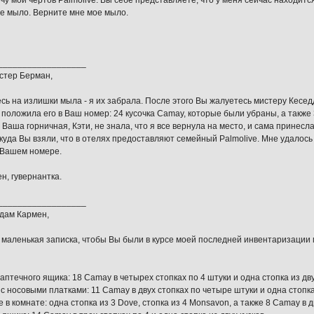
чу мой чертов Palmolive. Вы себе представляете, что у меня сейчас находится
е мыло. Верните мне мое мыло.
__________________
стер Берман,
сь на излишки мыла - я их забрала. После этого Вы жалуетесь мистеру Кеседд
 положила его в Ваш номер: 24 кусочка Camay, которые были убраны, а также 
Ваша горничная, Кэти, не знала, что я все вернула на место, и сама принесл
ткуда Вы взяли, что в отелях предоставляют семейный Palmolive. Мне удалось
 Вашем номере.
н, гувернантка.
__________________
дам Кармен,
 маленькая записка, чтобы Вы были в курсе моей последней инвентаризации 
аптечного ящика: 18 Сamay в четырех стопках по 4 штуки и одна стопка из дву
с носовыми платками: 11 Camay в двух стопках по четыре штуки и одна стопка 
 в комнате: одна стопка из 3 Dove, стопка из 4 Monsavon, а также 8 Camay в д