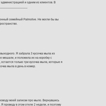
 администрацией и одним из клиентов. В
___________________
венный семейный Palmolive. Не могли бы вы
ространство.
выходного. Я забрала 3 кусочка мыла из
не мешали, и положила их на коробку с
 остается только три кусочка мыла, которые я
сочка мыла в день в номер.
 поводу моей записки про мыло. Вернувшись
 Я проведу в этом отеле 2 недели, и поэтому