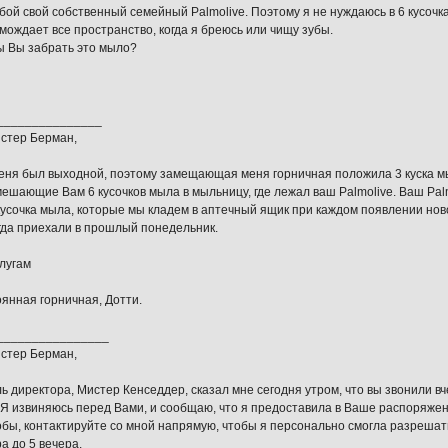
обой свой собственный семейный Palmolive. Поэтому я не нуждаюсь в 6 кусоч
мождает все пространство, когда я бреюсь или чищу зубы.
ы Вы забрать это мыло?
_______________
стер Берман,
меня был выходной, поэтому замещающая меня горничная положила 3 куска м
ешающие Вам 6 кусочков мыла в мыльницу, где лежал ваш Palmolive. Ваш Palm
кусочка мыла, которые мы кладем в аптечный ящик при каждом появлении ново
огда приехали в прошлый понедельник.
лугам
янная горничная, Дотти.
________________
стер Берман,
ь директора, Мистер Кенседдер, сказал мне сегодня утром, что вы звонили в
 Я извиняюсь перед Вами, и сообщаю, что я предоставила в Ваше распоряжен
бы, контактируйте со мной напрямую, чтобы я персонально смогла разрешат
ра до 5 вечера.