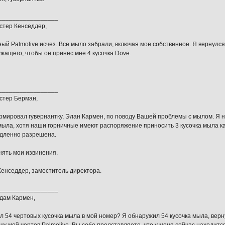
_________________
стер Кенседдер,
ый Palmolive исчез. Все мыло забрали, включая мое собственное. Я вернулся
ужащего, чтобы он принес мне 4 кусочка Dove.
_________________
стер Берман,
мировал гувернантку, Элан Кармен, по поводу Вашей проблемы с мылом. Я 
мыла, хотя наши горничные имеют распоряжение приносить 3 кусочка мыла к
дленно разрешена.
ять мои извинения.
Кенседдер, заместитель директора.
_________________
дам Кармен,
л 54 чертовых кусочка мыла в мой номер? Я обнаружил 54 кусочка мыла, верну