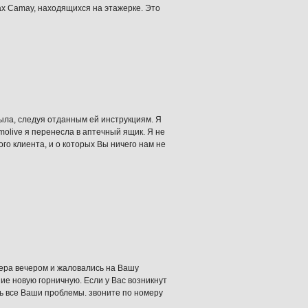
ках Camay, находящихся на этажерке. Это
ыла, следуя отданным ей инструкциям. Я
olive я перенесла в аптечный ящик. Я не
го клиента, и о которых Вы ничего нам не
чера вечером и жаловались на Вашу
ие новую горничную. Если у Вас возникнут
ь все Ваши проблемы. звоните по номеру