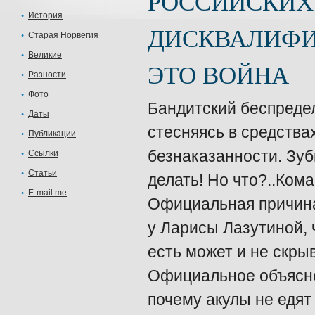
РОССИЙСКИ
История
ДИСКВАЛИФИЦ
Старая Норвегия
Великие
ЭТО ВОЙНА
Разности
Фото
Бандитский беспредел 
Даты
стесняясь в средства
Публикации
безнаказанности. Зуб
Ссылки
Статьи
делать! Но что?..Кома
E-mail me
Официальная причина
у Ларисы Лазутиной, 
есть может и не скры
Официальное объяснен
почему акулы не едя