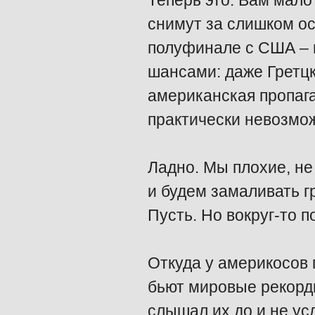
Теперь это. Вам мало?
снимут за слишком ос
полуфинале с США – п
шансами: даже Гретцк
американская пропага
практически невозмо
Ладно. Мы плохие, не
и будем замаливать гр
Пусть. Но вокруг-то п
Откуда у америкосов 
бьют мировые рекорды
слышал их до и не ус