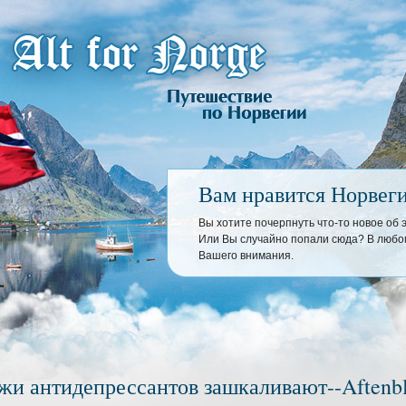
Вам нравится Норвег
Вы хотите почерпнуть что-то новое об
Или Вы случайно попали сюда? В любом
Вашего внимания.
жи антидепрессантов зашкаливают--Aftenbl