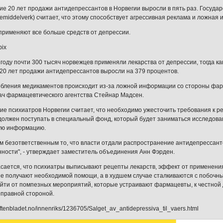
ие 20 лет продажи антидепрессантов в Норвегии выросли в пять раз. Госуда
egemiddelverk) считает, что этому способствует агрессивная реклама и ложна
рименяют все больше средств от депрессии.
pix
году почти 300 тысяч норвежцев применяли лекарства от депрессии, тогда как
20 лет продажи антидепрессантов выросли на 379 процентов.
ебления медикаментов происходит из-за ложной информации со стороны фар
ач фармацевтического агентства Стейнар Мадсен.
е психиатров Норвегии считает, что необходимо ужесточить требования к ре
должен поступать в специальный фонд, который будет заниматься исследов
ую информацию.
м безответственным то, что власти отдали распространение антидепрессант
ости", - утверждает заместитель объединения Анн Фэрден.
сается, что психиатры выписывают рецепты лекарств, эффект от применения
е получают необходимой помощи, а в худшем случае сталкиваются с побочны
йти от помпезных мероприятий, которые устраивают фармацевты, к честной д
правной стороной.
aftenbladet.no/innenriks/1236705/Salget_av_antidepressiva_til_vaers.html