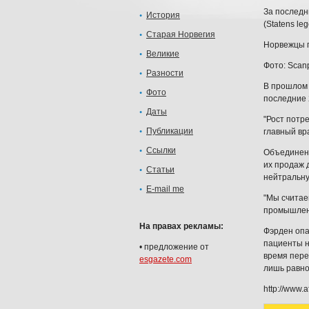
За последн
История
(Statens l
Старая Норвегия
Норвежцы п
Великие
Фото: Scan
Разности
В прошлом 
Фото
последние 
Даты
"Рост потр
Публикации
главный вр
Ссылки
Объединени
их продаж 
Статьи
нейтральн
E-mail me
"Мы считае
промышленн
На правах рекламы:
Фэрден опа
пациенты н
•
предложение от
время пере
esgazete.com
лишь равно
http://www.