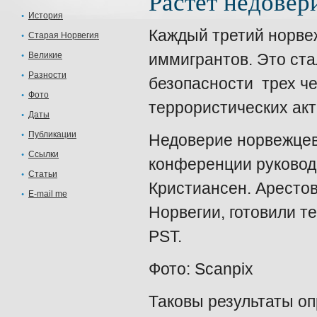
Растет недовер
История
Каждый третий норве
Старая Норвегия
Великие
иммигрантов. Это ста
Разности
безопасности трех че
Фото
террористических акт
Даты
Публикации
Недоверие норвежцев
Ссылки
конференции руковод
Статьи
Кристиансен. Аресто
E-mail me
Норвегии, готовили т
PST.
Фото: Scanpix
Таковы результаты оп