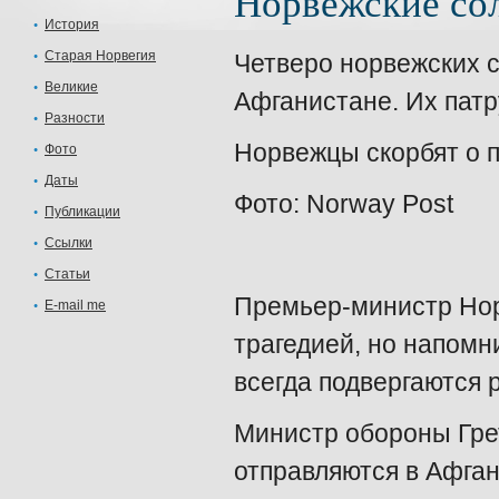
Норвежские сол
История
Старая Норвегия
Четверо норвежских с
Великие
Афганистане. Их пат
Разности
Норвежцы скорбят о 
Фото
Даты
Фото: Norway Post
Публикации
Ссылки
Статьи
Премьер-министр Нор
E-mail me
трагедией, но напомни
всегда подвергаются р
Министр обороны Гре
отправляются в Афган