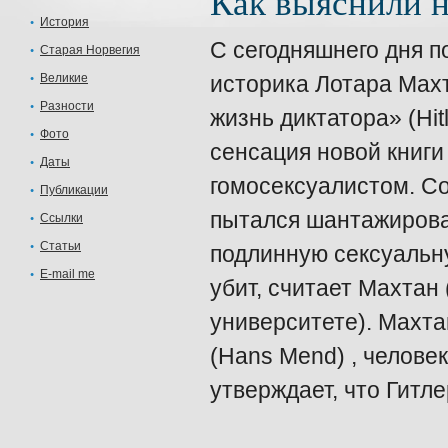
Как выяснили н
История
С сегодняшнего дня п
Старая Норвегия
Великие
историка Лотара Махт
Разности
жизнь диктатора» (Hitle
Фото
сенсация новой книги
Даты
гомосексуалистом. Со
Публикации
пытался шантажироват
Ссылки
Статьи
подлинную сексуальн
E-mail me
убит, считает Махтан
университете). Махт
(Hans Mend) , челове
утверждает, что Гитл