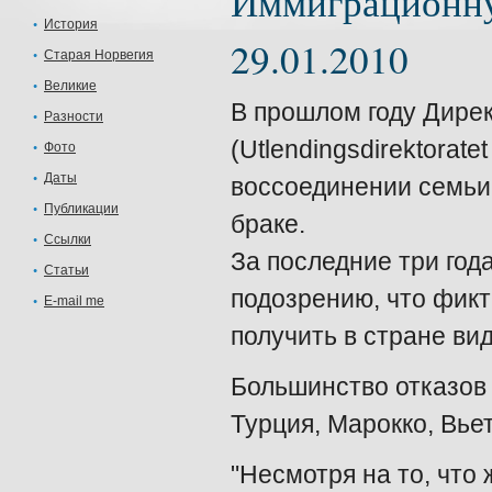
Иммиграционну
История
29.01.2010
Старая Норвегия
Великие
В прошлом году Дире
Разности
(Utlendingsdirektorat
Фото
Даты
воссоединении семьи
Публикации
браке.
Ссылки
За последние три год
Статьи
подозрению, что фик
E-mail me
получить в стране ви
Большинство отказов 
Турция, Марокко, Вье
"Несмотря на то, что