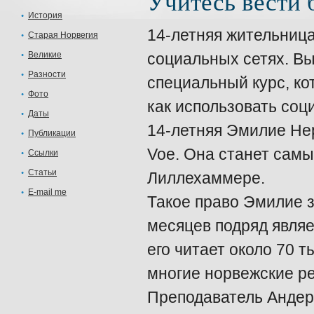
Учитесь вести б
История
14-летняя жительниц
Старая Норвегия
Великие
социальных сетях. В
Разности
специальный курс, ко
Фото
как использовать соц
Даты
14-летняя Эмилие Нер
Публикации
Voe. Она станет сам
Ссылки
Статьи
Лиллехаммере.
E-mail me
Такое право Эмилие за
месяцев подряд явля
его читает около 70 
многие норвежские ре
Преподаватель Анде