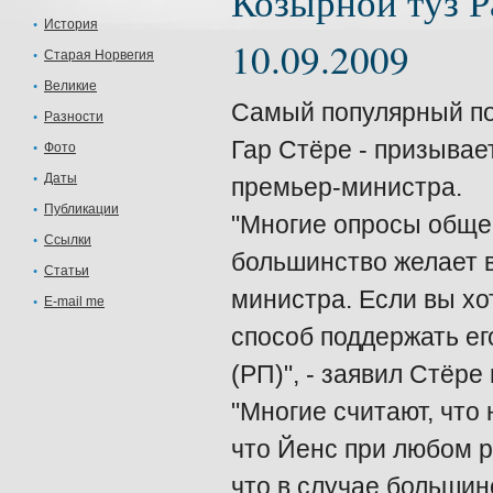
Козырной туз Р
История
10.09.2009
Старая Норвегия
Великие
Самый популярный по
Разности
Гар Стёре - призыва
Фото
Даты
премьер-министра.
Публикации
"Многие опросы обще
Ссылки
большинство желает в
Статьи
министра. Если вы хо
E-mail me
способ поддержать ег
(РП)", - заявил Стёр
"Многие считают, что
что Йенс при любом р
что в случае большин