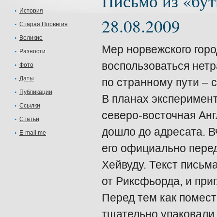
Письмо из «б
История
28.08.2009
Старая Норвегия
Великие
Мер норвежского гор
Разности
воспользоваться нетр
Фото
Даты
по странному пути – 
Публикации
В планах эксперимент
Ссылки
северо-восточная Анг
Статьи
дошло до адресата. В
E-mail me
его официально пере
Хейвуду. Текст письм
от Риксфьорда, и при
Перед тем как помест
тщательно упаковали