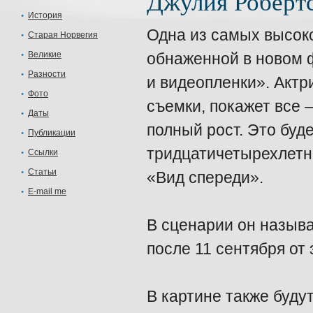
Джулия Роберт
История
Одна из самых высок
Старая Норвегия
Великие
обнаженной в новом 
Разности
и видеопленки». Актр
Фото
съемки, покажет все –
Даты
полный рост. Это буд
Публикации
тридцатичетырехлетне
Ссылки
Статьи
«Вид спереди».
E-mail me
В сценарии он называ
после 11 сентября от 
В картине также буду