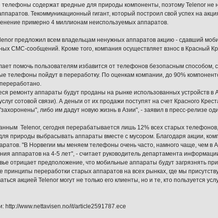
телефоны содержат вредные для природы компоненты, поэтому Telenor не нр
ппаратов. Текоммуникационный гигант, который построил свой успех на акци
енение примерно 4 миллионам неиспользуемых аппаратов.
lenor предложил всем владельцам ненужных аппаратов акцию - сдавший моб
ных СМС-сообщений. Кроме того, компания осуществляет взнос в Красный Кре
елает помочь пользователям избавится от телефонов безопасным способом,
е телефоны пойдут в переработку. По оценкам компании, до 90% компонент
переработано.
я ремонту аппараты будут проданы на рынке использованных устройств в Ази
услуг сотовой связи). А деньги от их продажи поступят на счет Красного Крес
"захоронены", либо им дадут новую жизнь в Азии", - заявил в пресс-релизе о
анным Telenor, сегодня перерабатывается лишь 12% всех старых телефонов, 
для природы выбрасывать аппараты вместе с мусором. Благодаря акции, комп
аратов. "В Норвегии мы меняем телефоны очень часто, намного чаще, чем в 
ния аппаратов на 4-5 лет", - считает руководитель департамента информаци
вье отрицает предположение, что мобильные аппараты будут загрязнять при
же принципы переработки старых аппаратов на всех рынках, где мы присутству
ться акцией Telenor могут не только его клиенты, но и те, кто пользуется ус
: http://www.nettavisen.no/it/article2591787.ece