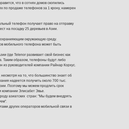
авится, что в сотнях домов скопились
ях по продаже телефонов за 1 крону, намерен
ильный телефон получает право на отправку
ст на посадку 25 деревьев в Азии.
 сохранияющим окружающую среду.
ов мобильного телефона может быть
и (где Telenor развивает свой бизнес как
та. Таким образом, телефоны будут либо
дин из руководителей компании Райнар Корхус.
несмотря на то, что большинство знает об
ания надеется получить около 700 тыс.
Азии. Поэтому мы можем продлить срок
и компании Элисабет Эвье.
роду азиатских стран: "Мы будем внедрять
ем".
лугами других операторов мобильной связи в