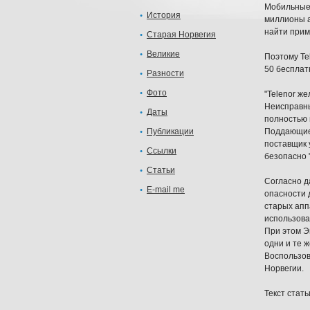
Мобильные 
История
миллионы а
найти прим
Старая Норвегия
Великие
Поэтому Te
50 бесплат
Разности
Фото
"Telenor ж
Неисправны
Даты
полностью 
Публикации
Поддающиес
поставщик 
Ссылки
безопасно 
Статьи
Согласно д
E-mail me
опасности 
старых апп
использова
При этом Э
одни и те 
Воспользова
Норвегии.
Текст статьи