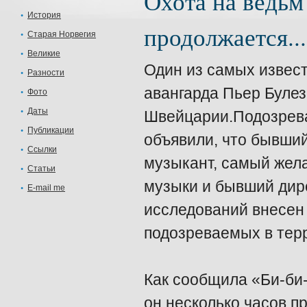
Охота на ведьм 
История
продолжается...
Старая Норвегия
Великие
Один из самых извес
Разности
авангарда Пьер Булез
Фото
Даты
Швейцарии.Подозрева
Публикации
объявили, что бывши
Ссылки
музыкант, самый жел
Статьи
музыки и бывший дир
E-mail me
исследований внесен
подозреваемых в тер
Как сообщила «Би-би-
он несколько часов п