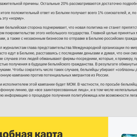
важительной причины. Остальные 20% рассматриваются достаточно подробн
 итоге положительный ответ из Бельгии получает всего 1% соискателей, и, п
ь эту «норму».
емя бельгийская сторона подчеркивает, что новая политика не станет препятс
ом покровительстве этого небольшого государства. Главной целью принятых
ми, а также с незаконным бизнесом по отправке в Бельгию российских гражда
л журналистам глава представительства Международной организации по миг
асто едут в Бельгию, расставаясь с последними деньгами и думая, что они смо
е случаев этих людей обманывают фирмы-посредники, которые, к примеру,
стью получения в будущем бельгийского гражданства. В результате обманут
руками. Чтобы сократить число таких случаев, бельгийцы убирают «соблазны 
нную кампанию против потенциальных мигрантов из России.
м исполнителем этой кампании будет МОМ. В частности, по просьбе бельгийце
фонную линию, где «все заинтересованные лица», и в том числе нелегальные
ю информацию о процедуре получения политубежища или возможности легали