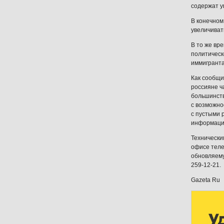
содержат у
В конечном
увеличиват
В то же вр
политическ
иммигранта
Как сообщи
россияне ч
большинств
с возможно
с пустыми 
информацио
Технически
офисе теле
обновляему
259-12-21.
Gazeta Ru