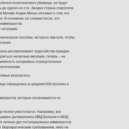
добился политического убежища, не будут
до одного из ста. Заодно страна сократила
 в Москве Андре Менье объявил о том, что
. В основном, по словам посла, это
 иммигрантов.
я ситуацию.
чительное пособие, которого хватало, чтобы
итание.
траны рассматривают ходатайства граждан
литься несколько месяцев, теперь – не
озможность оспаривать отрицательные
нчательными.
тимые результаты.
ище обращались в среднем 500 россиян в
ммигрантов, которые оплачиваются из
е более ужесточатся. Например, все
недавно договорились МВД Бельгии и МИД
80% личных дел потенциальных иммигрантов
т бюрократическим требованиям, либо не