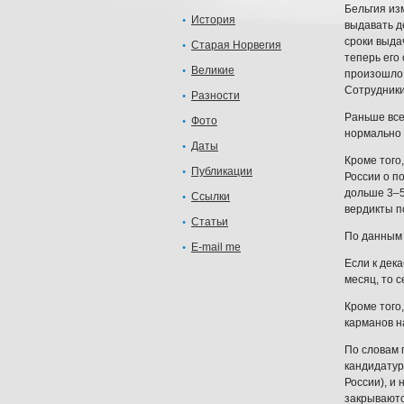
Бельгия из
История
выдавать д
сроки выда
Старая Норвегия
теперь его
Великие
произошло 
Сотрудники
Разности
Раньше все
Фото
нормально 
Даты
Кроме того
Публикации
России о п
дольше 3–5
Ссылки
вердикты п
Статьи
По данным 
E-mail me
Если к дек
месяц, то с
Кроме того
карманов н
По словам 
кандидатур
России), и
закрываютс