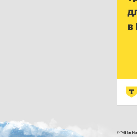
© "Alt for N