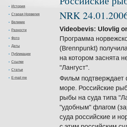
Российские рыб
История
NRK 24.01.200
Старая Норвегия
Великие
Videobevis: Ulovlig o
Разности
Программа норвежско
Фото
Даты
(Brennpunkt) получил
Публикации
на котором заснята н
Ссылки
"Лангуст".
Статьи
Фильм подтверждает 
E-mail me
море. Российские рыб
рыбы на суда типа "Ла
"удобным" флагом (з
суда российские и но
с этим российским с