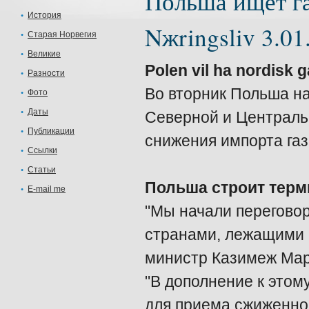
Польша ищет га
История
Nжringsliv 3.01
Старая Норвегия
Великие
Polen vil ha nordisk 
Разности
Во вторник Польша н
Фото
Даты
Северной и Централь
Публикации
снижения импорта газ
Ссылки
Статьи
Польша строит терм
E-mail me
"Мы начали перегово
странами, лежащими к
министр Казимеж Марц
"В дополнение к этом
для приема сжиженног