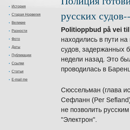
Полиция готови
История
русских судов-
Старая Норвегия
Великие
Politioppbud på vei ti
Разности
находились в пути на
Фото
Даты
судов, задержанных б
Публикации
недели назад. Это бы
Ссылки
проводилась в Барен
Статьи
E-mail me
Сюссельман (глава и
Сефланн (Per Sefland)
не позволить русским 
"Электрон".