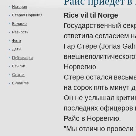
Райс приедет в
История
Rice vil til Norge
Старая Норвегия
Великие
Государственный секр
Разности
ответила согласием 
Фото
Гар Стёре (Jonas Gahr
Даты
внешнеполитического
Публикации
Норвегию.
Ссылки
Статьи
Стёре остался весьма
E-mail me
на сорок пять минут 
Он не услышал крити
последних офицеров и
Райс в Норвегию.
"Мы отлично провели 