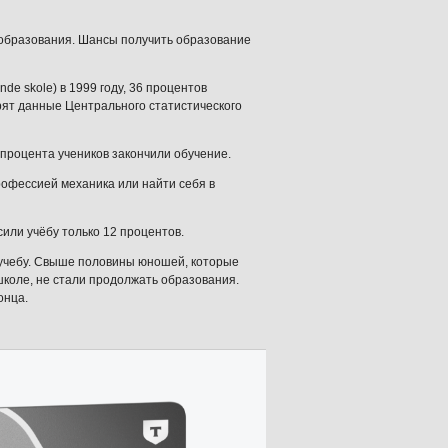
 образования. Шансы получить образование
de skole) в 1999 году, 36 процентов
рят данные Центрального статистического
процента учеников закончили обучение.
профессией механика или найти себя в
сили учёбу только 12 процентов.
 учебу. Свыше половины юношей, которые
 школе, не стали продолжать образования.
онца.