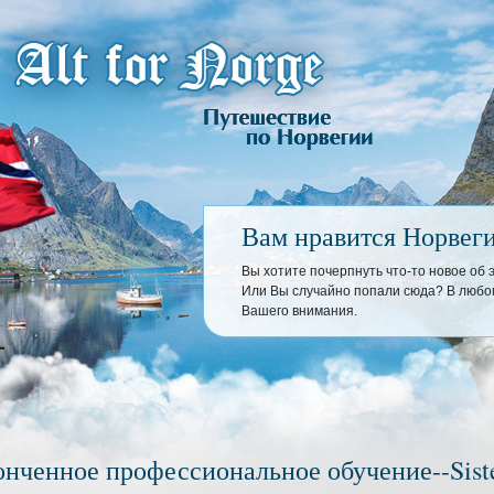
Вам нравится Норвег
Вы хотите почерпнуть что-то новое об
Или Вы случайно попали сюда? В любом
Вашего внимания.
онченное профессиональное обучение--Siste