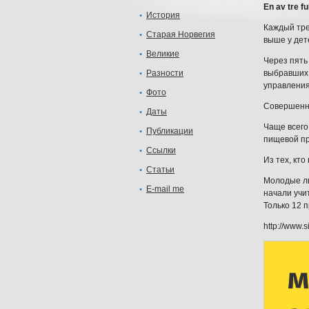
En av tre fu
История
Каждый тре
Старая Норвегия
выше у дет
Великие
Через пять 
Разности
выбравших 
управления 
Фото
Совершенно
Даты
Чаще всего
Публикации
пищевой п
Ссылки
Из тех, кт
Статьи
Молодые лю
E-mail me
начали учи
Только 12 
http://www.s