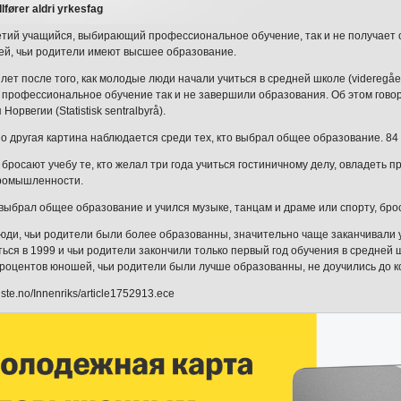
llfører aldri yrkesfag
тий учащийся, выбирающий профессиональное обучение, так и не получает
ей, чьи родители имеют высшее образование.
лет после того, как молодые люди начали учиться в средней школе (videregåen
профессиональное обучение так и не завершили образования. Об этом гово
Норвегии (Statistisk sentralbyrå).
 другая картина наблюдается среди тех, кто выбрал общее образование. 84 
 бросают учебу те, кто желал три года учиться гостиничному делу, овладеть 
ромышленности.
о выбрал общее образование и учился музыке, танцам и драме или спорту, бро
ди, чьи родители были более образованны, значительно чаще заканчивали
ться в 1999 и чьи родители закончили только первый год обучения в средней
процентов юношей, чьи родители были лучше образованны, не доучились до к
iste.no/Innenriks/article1752913.ece