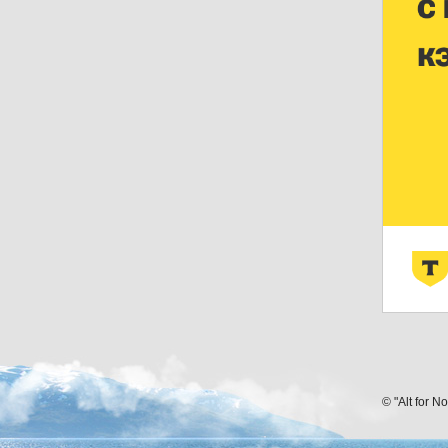
© "Alt for N