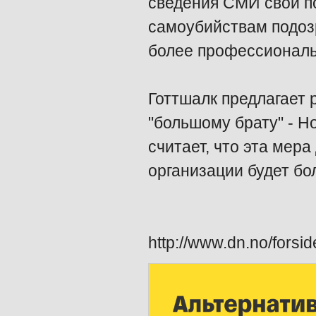
сведения СМИ свои по
самоубийствам подозр
более профессиональ
Готтшалк предлагает 
"большому брату" - Н
считает, что эта мера
организации будет б
http://www.dn.no/forsi