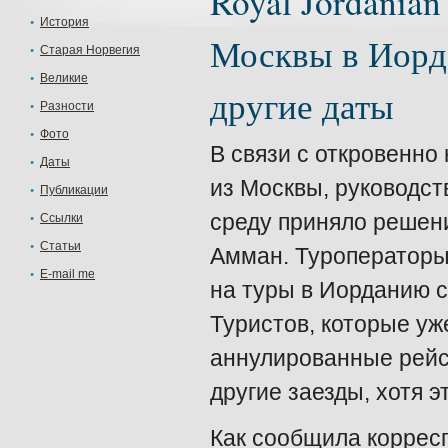
Royal Jordania
История
Москвы в Иорд
Старая Норвегия
Великие
другие даты
Разности
Фото
В связи с откровенно
Даты
из Москвы, руководств
Публикации
среду приняло решени
Ссылки
Статьи
Амман. Туроператоры 
E-mail me
на туры в Иорданию с
Туристов, которые уж
аннулированные рейс
другие заезды, хотя э
Как сообщила коррес