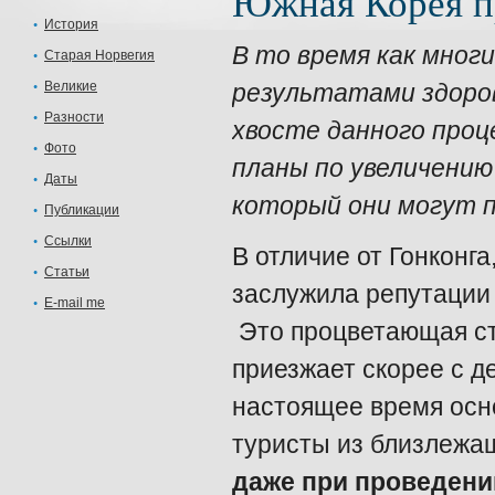
Южная Корея п
История
В то время как мно
Старая Норвегия
Великие
результатами здоро
Разности
хвосте данного про
Фото
планы по увеличению
Даты
который они могут 
Публикации
Ссылки
В отличие от Гонконг
Статьи
заслужила репутации 
E-mail me
Это процветающая ст
приезжает скорее с 
настоящее время осн
туристы из близлежа
даже при проведени