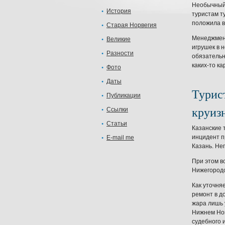
Необычный 
История
туристам т
положила в
Старая Норвегия
Менеджмент
Великие
игрушек в 
Разности
обязательно
каких-то к
Фото
Даты
Турис
Публикации
круиз
Ссылки
Статьи
Казанские 
инцидент п
E-mail me
Казань. Не
При этом вс
Нижегородс
Как уточня
ремонт в д
жара лишь 
Нижнем Нов
судебного и