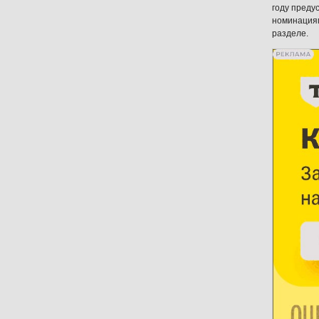
году преду
номинациям
разделе.