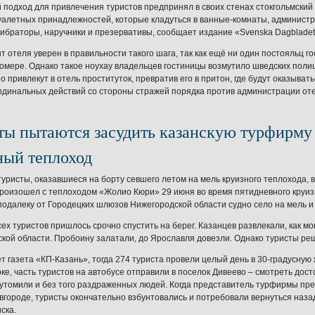
подход для привлечения туристов предпринял в своих стенах стокгольмский 
уалетных принадлежностей, которые кладуться в ванные-комнаты, админист
ибраторы, наручники и презервативы, сообщает издание «Svenska Dagbladet
 отеля уверен в правильности такого шага, так как ещё ни один постояльц г
номере. Однако такое ноухау владельцев гостиницы возмутило шведских полиц
 привлекут в отель проституток, превратив его в притон, где будут оказыват
ардинальных действий со стороны стражей порядка против администрации оте
ты пытаются засудить казанскую турфирму 
ный теплоход
туристы, оказавшиеся на борту севшего летом на мель круизного теплохода, в
роизошел с теплоходом «Жолио Кюри» 29 июня во время пятидневного круиз
подалеку от Городецких шлюзов Нижегородской области судно село на мель 
ех туристов пришлось срочно спустить на берег. Казанцев развлекали, как мог
кой области. Пробоину залатали, до Ярославля довезли. Однако туристы ре
ет газета «КП-Казань», тогда 274 туриста провели целый день в 30-градусную 
оке, часть туристов на автобусе отправили в поселок Дивеево – смотреть дос
утомили и без того раздраженных людей. Когда представитель турфирмы пр
городе, туристы окончательно взбунтовались и потребовали вернуться наза
ска.