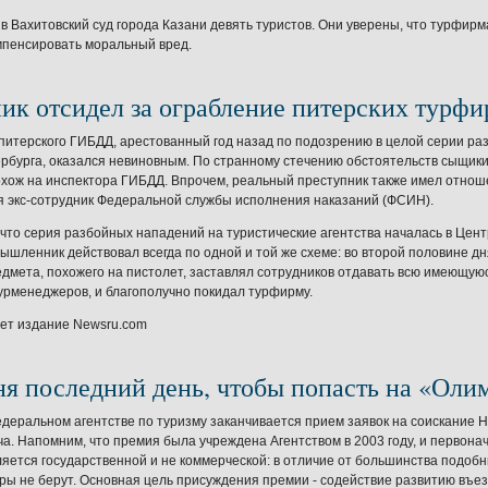
 в Вахитовский суд города Казани девять туристов. Они уверены, что турфир
мпенсировать моральный вред.
ик отсидел за ограбление питерских турфи
питерского ГИБДД, арестованный год назад по подозрению в целой серии р
рбурга, оказался невиновным. По странному стечению обстоятельств сыщики
хож на инспектора ГИБДД. Впрочем, реальный преступник также имел отнош
я экс-сотрудник Федеральной службы исполнения наказаний (ФСИН).
что серия разбойных нападений на туристические агентства началась в Цен
мышленник действовал всегда по одной и той же схеме: во второй половине 
едмета, похожего на пистолет, заставлял сотрудников отдавать всю имеющуюс
урменеджеров, и благополучно покидал турфирму.
ает издание
Newsru.com
ня последний день, чтобы попасть на «Оли
едеральном агентстве по туризму заканчивается прием заявок на соискание 
а. Напомним, что премия была учреждена Агентством в 2003 году, и первона
яется государственной и не коммерческой: в отличие от большинства подобн
ры не берут. Основная цель присуждения премии - содействие развитию въезд