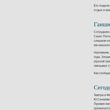
Его подали
отдых и ко
Гаишн
Сотрудник 
Санкт-Пете
слишком по
им оказалс
Напомним, 
года. Злоу
угрозой пр
связывал т
Как сообщ
Сегод
Завтра в Ф
Ю.Сенкевич
Премия явл
организато