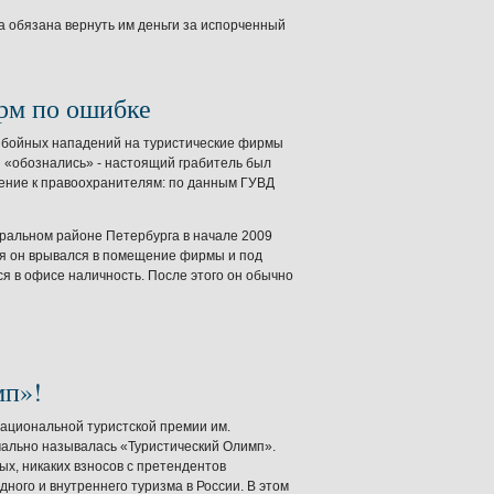
ма обязана вернуть им деньги за испорченный
рм по ошибке
азбойных нападений на туристические фирмы
 «обознались» - настоящий грабитель был
ение к правоохранителям: по данным ГУВД
тральном районе Петербурга в начале 2009
дня он врывался в помещение фирмы и под
я в офисе наличность. После этого он обычно
мп»!
Национальной туристской премии им.
чально называлась «Туристический Олимп».
ых, никаких взносов с претендентов
ного и внутреннего туризма в России. В этом