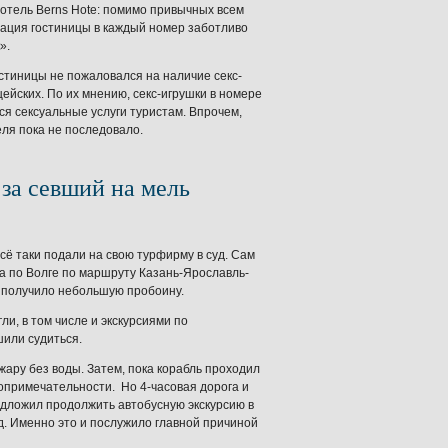
отель Berns Hote: помимо привычных всем
рация гостиницы в каждый номер заботливо
».
остиницы не пожаловался на наличие секс-
ейских. По их мнению, секс-игрушки в номере
ься сексуальные услуги туристам. Впрочем,
ля пока не последовало.
за севший на мель
сё таки подали на свою турфирму в суд. Сам
а по Волге по маршруту Казань-Ярославль-
и получило небольшую пробоину.
ли, в том числе и экскурсиями по
шили судиться.
жару без воды. Затем, пока корабль проходил
топримечательности. Но 4-часовая дорога и
едложил продолжить автобусную экскурсию в
д. Именно это и послужило главной причиной