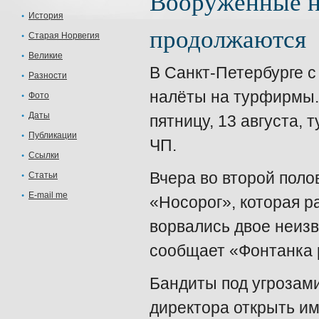
Вооружённые н
История
продолжаются
Старая Норвегия
Великие
В Санкт-Петербурге 
Разности
налёты на турфирмы. 
Фото
Даты
пятницу, 13 августа, 
Публикации
ЧП.
Ссылки
Вчера во второй пол
Статьи
E-mail me
«Носорог», которая р
ворвались двое неизв
сообщает «Фонтанка 
Бандиты под угрозам
директора открыть и