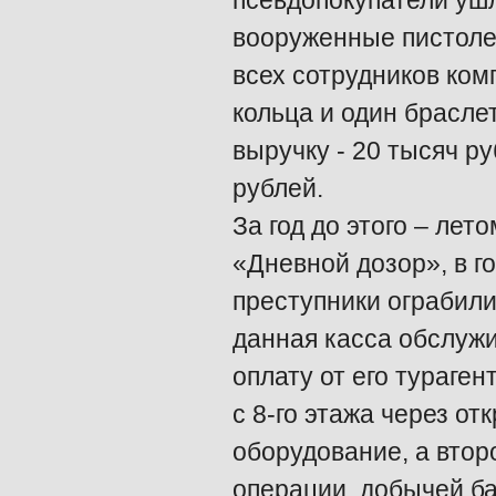
псевдопокупатели ушл
вооруженные пистоле
всех сотрудников ком
кольца и один брасле
выручку - 20 тысяч ру
рублей.
За год до этого – лет
«Дневной дозор», в г
преступники ограбили
данная касса обслуж
оплату от его тураген
с 8-го этажа через от
оборудование, а втор
операции, добычей б