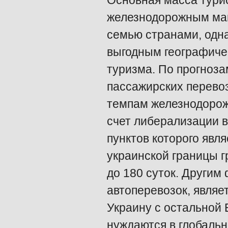
Основная масса турис
железнодорожным маг
семью странами, одна
выгодным географичес
туризма. По прогноза
пассажирских перевоз
темпам железнодорож
счет либерализации в
пунктов которого явл
украинской границы 
до 180 суток. Други
автоперевозок, являе
Украину с остальной Е
нуждаются в глобаль