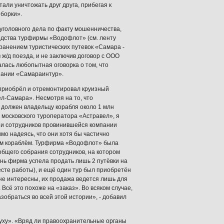
али уничтожать друг друга, прибегая к
борки».
головного дела по факту мошенничества,
водства турфирмы «Водофлот» (см. ленту
транением туристических путевок «Самара -
 ж/д поезда, и не заключив договор с ООО
лась любопытная оговорка о том, что
пании «Самараинтур».
 приобрёл и отремонтировал круизный
ел-Самара». Несмотря на то, что
 должен владельцу корабля около 1 млн
д московского туроператора «Астравел», я
й и сотрудников провинившейся компании
мо надеясь, что они хотя бы частично
им кораблём. Турфирма «Водофлот» была
 общего собрания сотрудников, на котором
ень фирма успела продать лишь 2 путёвки на
сте работы), и ещё один тур был приобретён
 не интересны, их продажа ведется лишь для
Всё это похоже на «заказ». Во всяком случае,
обраться во всей этой истории», - добавил
уху». «Вряд ли правоохранительные органы