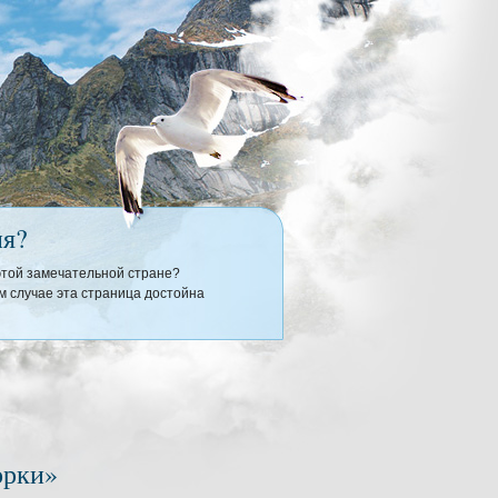
ия?
 этой замечательной стране?
 случае эта страница достойна
орки»