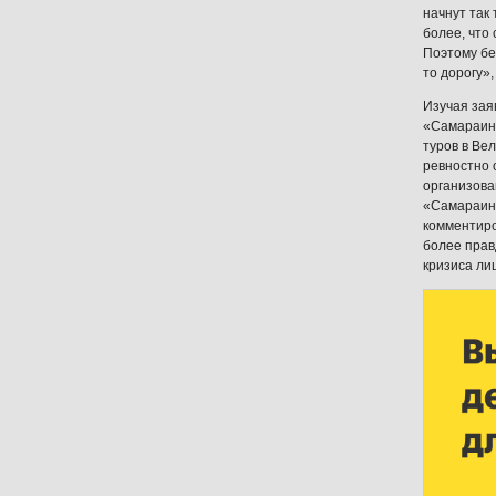
начнут так
более, что
Поэтому бе
то дорогу»
Изучая зая
«Самараинт
туров в Ве
ревностно 
организова
«Самараинт
комментиро
более прав
кризиса ли