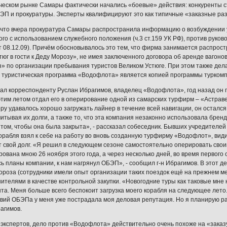
ческом рынке Самары фактически начались «боевые» действия: конкуренты ст
П и прокуратуры. Эксперты квалифицируют это как типичные «заказные раз
что вчера прокуратура Самары распространила информацию о возбуждении у
го с использованием служебного положения (ч.3 ст.159 УК РФ), против руко
т 08.12.09). Причём обосновывалось это тем, что фирма занимается распрос
тюг в гости к Деду Морозу», не имея заключенного договора об аренде вагонов
» по организации пребывания туристов Великом Устюге. При этом также дела
 туристическая программа «Водофлота» является копией программы турком
зал корреспонденту Руслан Ибрагимов, владелец «Водофлота», год назад он
 этим летом отдал его в оперирование одной из самарских турфирм – «Астрав
ру удавалось хорошо загружать лайнер в течение всей навигации, он остался
читывая их долги, а также то, что эта компания незаконно использовала брен
 том, чтобы она была закрыта», - рассказал собеседник. Бывших учредителе
орабля взял к себе на работу во вновь созданную турфирму «Водофлот», види
 свой долг. «Я решил в следующем сезоне самостоятельно оперировать сво
рована мною 26 ноября этого года, а через несколько дней, во время первого
ь планы компании, к нам нагрянул ОБЭП», - сообщил г-н Ибрагимов. В этот д
ороза (сотрудники имели опыт организации таких поездок ещё на прежнем ме
ителями в качестве контрольной закупки. «Новогодние туры как таковые мне
та. Меня больше всего беспокоит загрузка моего корабля на следующее лето. 
твий ОБЭПа у меня уже пострадала моя деловая репутация. Но я планирую раз
агимов.
экспертов, дело против «Водофлота» действительно очень похоже на «заказ