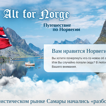
Вам нравится Норвег
Вы хотите почерпнуть что-то новое об
Или Вы случайно попали сюда? В любом
Вашего внимания.
ристическом рынке Самары начались «разб