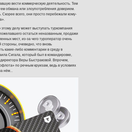
чавшую вести коммерческую деятельность. Тем
тем обмана или злоупотребления доверием.
 Скорее всего, они просто перебежали кому-
а».
о этому делу может выступать туркомпания
, пожелавшего остаться неназванным, продажи
ленных мест, из-за чего туроператор очень
 стороны, очевидно, что вновь
ь какие-либо комментарии в среду в
ила Сигала, который был в командировке,
о директора Веры Быстраковой. Впрочем,
офлота» по речным круизам, ведь в условиях
 нём...