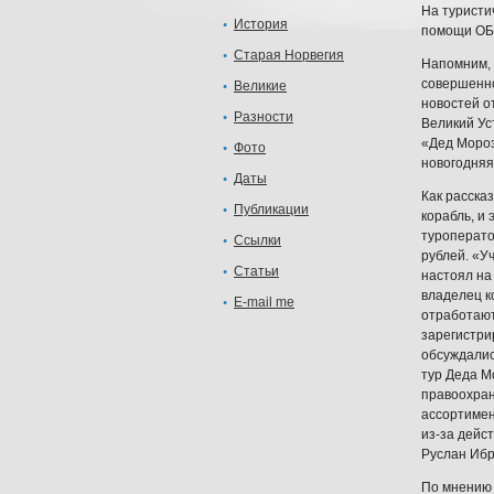
На туристи
История
помощи ОБЭ
Старая Норвегия
Напомним, 
совершенно
Великие
новостей о
Разности
Великий Ус
«Дед Мороз
Фото
новогодняя
Даты
Как расска
Публикации
корабль, и
туроперато
Ссылки
рублей. «У
Статьи
настоял на
владелец к
E-mail me
отработают
зарегистри
обсуждалис
тур Деда М
правоохран
ассортимен
из-за дейс
Руслан Ибр
По мнению 