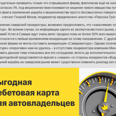
 тщательно проверять только что открывшуюся фирму, фактически ещё не на
 согласно УК, под мошенничеством понимается хищение чужого имущества пу
з факта причинения ущерба о мошенничестве просто бессмысленно говорить.
, - считает Георгий Мохов, гендиректор юридического агентства «Персона Грат
вление самарской прокуратуры, возможно предположить, что «заказчиком» п
ур». Во всяком случае, по информации одного из экспертов местного рынка
ликий Устюг в Самаре идут очень вяло: продано пока не более 50% всех выкуп
относится к любым проявлениям конкуренции по этому направлению. С другой
нная фирма не могла составить конкуренции «Самараинтуру». Однако получит
уре» оперативно нам не удалось – в отсутствие гендиректора компании Миха
вать данную тему отказались все его сотрудники, вплоть до исполнительног
доподобной представляется версия о «заказе» со стороны конкурентов «Вод
шний корабль на самарском рынке может существенно изменить расклад сил на