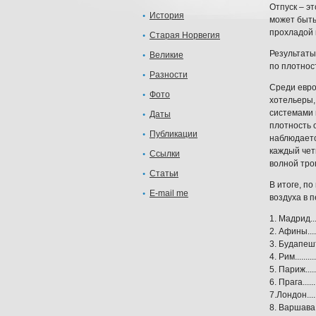
Отпуск – э
История
может быть,
прохладой 
Старая Норвегия
Результаты
Великие
по плотнос
Разности
Среди евро
Фото
хотельеры,
системами 
Даты
плотность 
Публикации
наблюдаетс
каждый чет
Ссылки
волной тро
Статьи
В итоге, п
E-mail me
воздуха в 
1. Мадрид....
2. Афины.....
3. Будапешт.
4. Рим........
5. Париж.....
6. Прага......
7.Лондон.....
8. Варшава..