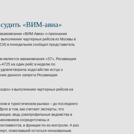
асудить «ВИМ-авиа»
авиакомпании «ВИМ-Авиа» о признании
 выполнение чартерных рейсов из Москвы в
ПСИ) в понедельник сообщил представитель
им является авиакомпания «S7», Росавиация
4725 на один рейс в неделю по
 удовлетворила ходатайство истца о
ение данного запрета Росавиации
нсаэро» к выполнению чартерных рейсов на
ном и туристическом рынках – до последнего
ло в том, как считают эксперты, что
иации, ведь узкопрофильные ведомства в
 чиновников сосредоточены и
егламентов, и функции по их контролю. А раз
ксперт, пожелавший остаться неназванным.