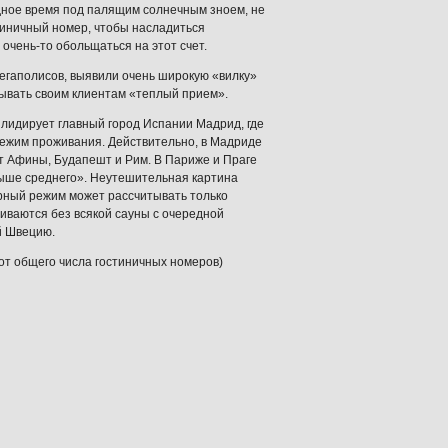
одное время под палящим солнечным зноем, не
остиничный номер, чтобы насладиться
 очень-то обольщаться на этот счет.
мегаполисов, выявили очень широкую «вилку»
зывать своим клиентам «теплый прием».
 лидирует главный город Испании Мадрид, где
ежим проживания. Действительно, в Мадриде
 Афины, Будапешт и Рим. В Париже и Праге
выше среднего». Неутешительная картина
урный режим может рассчитывать только
риваются без всякой сауны с очередной
й Швецию.
 от общего числа гостиничных номеров)