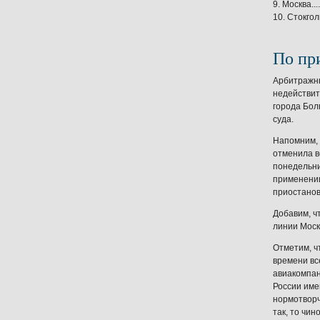
9. Москва....
10. Стокголь
По пр
Арбитражны
недействит
города Бол
суда.
Напомним, 
отменила в
понедельни
применении
приостанов
Добавим, ч
линии Москв
Отметим, ч
времени вс
авиакомпан
России име
нормотворч
так, то чи