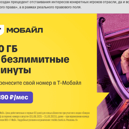
создан прецедент отстаивания интересов конкретных игроков отрасли, да и вс
го права», а в рамках реального правового поля.