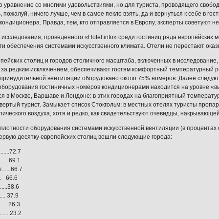
то уравнение со многими удовольствиями, но для туриста, проводящего своб
 пожалуй, ничего лучше, чем в самое пекло взять, да и вернуться к себе в г
кондиционера. Правда, тем, кто отправляется в Европу, эксперты советуют не
 исследования, проведенного «Hotel.info» среди гостиниц ряда европейских 
ти обеспечения системами искусственного климата. Отели не перестают ока
пейских столиц и городов столичного масштаба, включенных в исследование,
 за редким исключением, обеспечивают гостям комфортный температурный р
принудительной вентиляции оборудовано около 75% номеров. Далее следуют
оборудования гостиничных номеров кондиционерами находится на уровне «
я в Москве, Варшаве и Лондоне: в этих городах на благоприятный температ
вертый турист. Замыкает список Стокгольм: в местных отелях туристы пропа
пического воздуха, хотя и редко, как свидетельствуют очевидцы, накрывающе
о плотности оборудования системами искусственной вентиляции (в процентах
первую десятку европейских столиц вошли следующие города:
.....72.7
.....69.1
.....66.7
... 66.6
.....38.6
.... 37.9
.... 26.3
.... 23.2