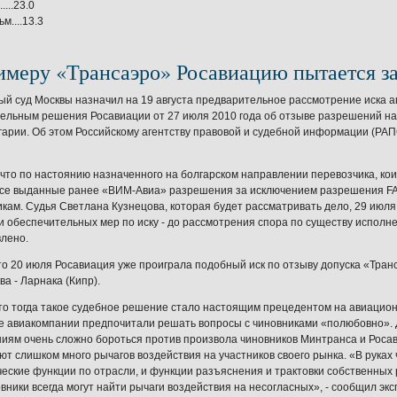
.....23.0
м....13.3
имеру «Трансаэро» Росавиацию пытается з
й суд Москвы назначил на 19 августа предварительное рассмотрение иска 
ельным решения Росавиации от 27 июля 2010 года об отзыве разрешений на
гарии. Об этом Российскому агентству правовой и судебной информации (РА
что по настоянию назначенного на болгарском направлении перевозчика, ко
се выданные ранее «ВИМ-Авиа» разрешения за исключением разрешения FA-
кам. Судья Светлана Кузнецова, которая будет рассматривать дело, 29 июля
 обеспечительных мер по иску - до рассмотрения спора по существу исполн
лено.
то 20 июля Росавиация уже проиграла подобный иск по отзыву допуска «Тра
а - Ларнака (Кипр).
то тогда такое судебное решение стало настоящим прецедентом на авиацион
е авиакомпании предпочитали решать вопросы с чиновниками «полюбовно». Де
иям очень сложно бороться против произвола чиновников Минтранса и Росав
ют слишком много рычагов воздействия на участников своего рынка. «В руках
еские функции по отрасли, и функции разъяснения и трактовки собственных р
новники всегда могут найти рычаги воздействия на несогласных», - сообщил э