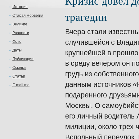
Кризис довел д
История
трагедии
Старая Норвегия
Великие
Вчера стали известны
Разности
случившейся с Влади
Фото
Даты
крупнейшей в прошло
Публикации
в среду вечером он п
Ссылки
грудь из собственного
Статьи
данным источников «
E-mail me
подаренного друзьями
Москвы. О самоубийс
его личный водитель 
милиции, около трех 
Вспольный переулок.