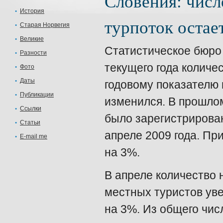
Словения: числ
История
турпоток остае
Старая Норвегия
Великие
Статистическое бюро
Разности
текущего года количе
Фото
Даты
годовому показателю 
Публикации
изменился. В прошло
Ссылки
было зарегистрирован
Статьи
апреле 2009 года. Пр
E-mail me
на 3%.
В апреле количество 
местных туристов ув
на 3%. Из общего чи