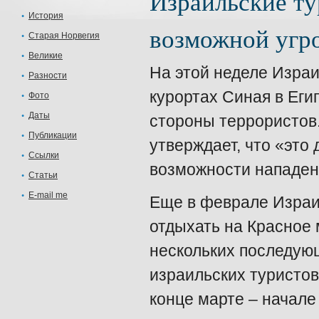
Израильские т
История
возможной угро
Старая Норвегия
Великие
На этой неделе Израи
Разности
курортах Синая в Еги
Фото
Даты
стороны террористов
Публикации
утверждает, что «эт
Ссылки
возможности нападен
Статьи
E-mail me
Еще в феврале Израи
отдыхать на Красное 
нескольких последующ
израильских туристов
конце марте – начале