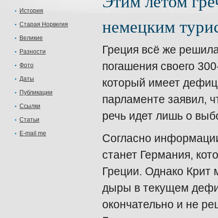
Этим летом гре
История
немецким тури
Старая Норвегия
Великие
Греция всё же решила
Разности
погашения своего 300
Фото
Даты
который имеет дефици
Публикации
парламенте заявил, ч
Ссылки
речь идет лишь о выб
Статьи
E-mail me
Согласно информации 
станет Германия, кото
Греции. Однако Крит 
дыры в текущем дефи
окончательно и не ре