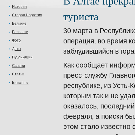
В Алтае прекра
История
туриста
Старая Норвегия
Великие
30 марта в Республик
Разности
операция, во время к
Фото
Даты
заблудившийся в гора
Публикации
Как сообщает информ
Ссылки
пресс-службу Главно
Статьи
E-mail me
республике, из Усть-
которым так и не уда
оказалось, последний
февраля, а поиски бы
этом стало известно 