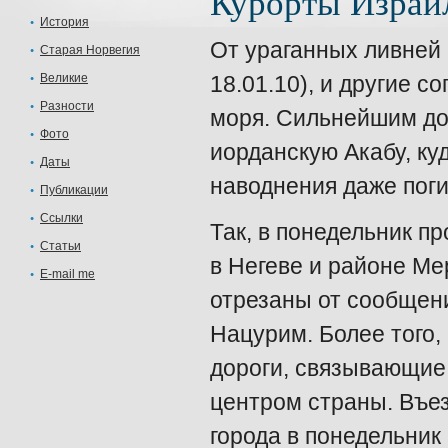
Курорты Израи
История
От ураганных ливней 
Старая Норвегия
Великие
18.01.10), и другие 
Разности
моря. Сильнейшим до
Фото
иорданскую Акабу, ку
Даты
наводнения даже поги
Публикации
Ссылки
Так, в понедельник п
Статьи
в Негеве и районе Ме
E-mail me
отрезаны от сообщен
Нацурим. Более того,
дороги, связывающие 
центром страны. Въез
города в понедельник