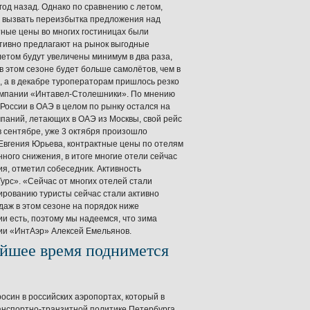
год назад. Однако по сравнению с летом,
но вызвать переизбытка предложения над
тные цены во многих гостиницах были
ктивно предлагают на рынок выгодные
етом будут увеличены минимум в два раза,
 в этом сезоне будет больше самолётов, чем в
, а в декабре туроператорам пришлось резко
компании «Интавел-Столешники». По мнению
оссии в ОАЭ в целом по рынку остался на
паний, летающих в ОАЭ из Москвы, свой рейс
 сентябре, уже 3 октября произошло
Евгения Юрьева, контрактные цены по отелям
ного снижения, в итоге многие отели сейчас
, отметил собеседник. Активность
урс». «Сейчас от многих отелей стали
ированию туристы сейчас стали активно
даж в этом сезоне на порядок ниже
и есть, поэтому мы надеемся, что зима
ии «ИнтАэр» Алексей Емельянов.
айшее время поднимется
росин в российских аэропортах, который в
ранспортно-транзитной политике Петербурга.