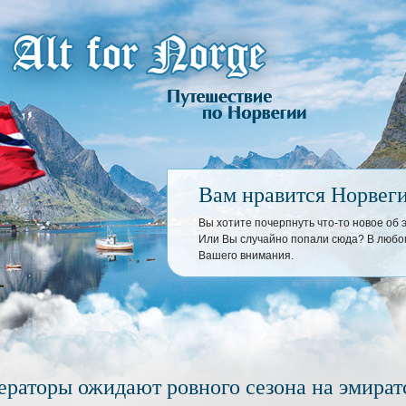
Вам нравится Норвег
Вы хотите почерпнуть что-то новое об
Или Вы случайно попали сюда? В любом
Вашего внимания.
ераторы ожидают ровного сезона на эмира