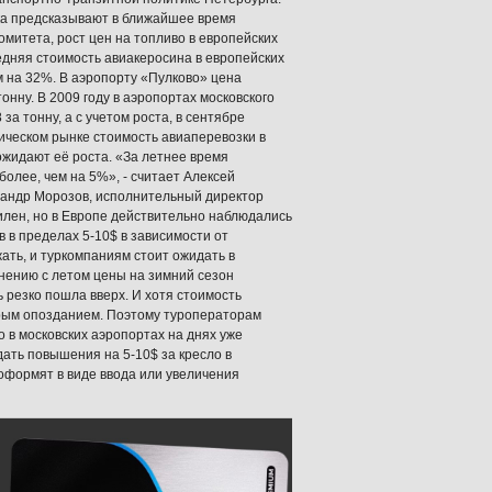
нка предсказывают в ближайшее время
митета, рост цен на топливо в европейских
едняя стоимость авиакеросина в европейских
м на 32%. В аэропорту «Пулково» цена
онну. В 2009 году в аэропортах московского
а тонну, а с учетом роста, в сентябре
тическом рынке стоимость авиаперевозки в
ожидают её роста. «За летнее время
более, чем на 5%», - считает Алексей
сандр Морозов, исполнительный директор
лен, но в Европе действительно наблюдались
 в пределах 5-10$ в зависимости от
ать, и туркомпаниям стоит ожидать в
нению с летом цены на зимний сезон
 резко пошла вверх. И хотя стоимость
орым опозданием. Поэтому туроператорам
о в московских аэропортах на днях уже
дать повышения на 5-10$ за кресло в
 оформят в виде ввода или увеличения