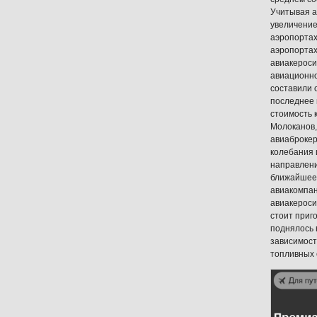
Учитывая а
увеличение
аэропортах
аэропортах
авиакеросин
авиационно
составили 
последнее 
стоимость 
Молоканов,
авиаброкер
колебания 
направлени
ближайшее 
авиакомпан
авиакероси
стоит приг
поднялось 
зависимост
топливных 