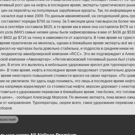
ктивный рост цен на нефть в последнее время, эксперты туристического ры
 цен на перелёты на популярные зарубежные курорты. Так, по информации ко
 начался еще в мае 2009. По данным авиакомпаний, на сегодняшний день ср
 составляет порядка $700 за тонну. За 5 месяцев цена там выросла более че
а в сентябре составила $620, в то время как в июне она составляла $478 за т
го узла (МАУ) самые низкие цены были зафиксированы в мае от $436 до $538 з
от $602 до $716 за тонну в зависимости от аэропорта. В тоже время на турис
время практически не менялась, однако в ближайшее время эксперты всё же 
кресел на чартерах была довольно стабильна, и подросла в среднем никак не 
 гендиректор авиаброкерской компании «RCC». Это же подтверждает и Алек
ской компании «Авиачартер»: «Летом московский топливный рынок был стаби
цен. В итоге это вылилось в небольшое удорожание кресел для туроператоров
я». В тоже время, нефть в последнее время продолжает стремительно дорож
время некоторого повышения стоимости кресел на своих чартерах. «По срав
ии не увеличили. Но здесь надо понимать, что лишь в последнее время нефть
на напрямую коррелируют со стоимостью нефти, керосин дорожает с некот
отовиться к удорожанию перевозки в ближайшее время, тем более, что топлив
в цене», - сообщил Александр Морозов. По мнению эксперта, пока можно ожи
и от направления. Туроператоры, скорее всего, такое удорожание перевозки
сборов.