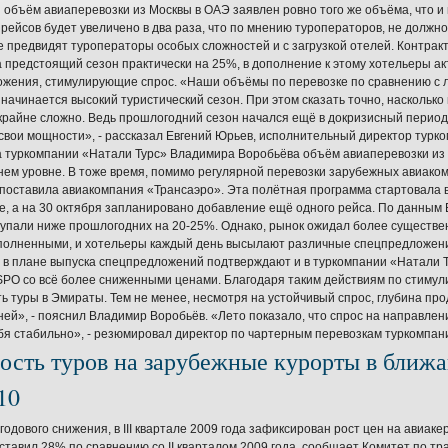
 объём авиаперевозки из Москвы в ОАЭ заявлен ровно того же объёма, что и 
 рейсов будет увеличено в два раза, что по мнению туроператоров, не долж
е предвидят туроператоры особых сложностей и с загрузкой отелей. Контрак
 предстоящий сезон практически на 25%, в дополнение к этому хотельеры а
жения, стимулирующие спрос. «Наши объёмы по перевозке по сравнению с л
 начинается высокий туристический сезон. При этом сказать точно, насколько
крайне сложно. Ведь прошлогодний сезон начался ещё в докризисный период
свои мощности», - рассказал Евгений Юрьев, исполнительный директор тур
 туркомпании «Натали Турс» Владимира Воробьёва объём авиаперевозки из Р
ем уровне. В тоже время, помимо регулярной перевозки зарубежных авиаком
поставила авиакомпания «Трансаэро». Эта полётная программа стартовала в
, а на 30 октября запланировано добавление ещё одного рейса. По данным 
у упали ниже прошлогодних на 20-25%. Однако, рынок ожидал более существен
полненными, и хотельеры каждый день высылают различные спецпредложения
 в плане выпуска спецпредложений подтверждают и в туркомпании «Натали Т
SPO со всё более сниженными ценами. Благодаря таким действиям по стимул
ь туры в Эмираты. Тем не менее, несмотря на устойчивый спрос, глубина про
ей», - пояснил Владимир Воробьёв. «Лето показало, что спрос на направлени
бя стабильно», - резюмировал директор по чартерным перевозкам туркомпан
ость туров на зарубежные курорты в ближ
10
годового снижения, в III квартале 2009 года зафиксирован рост цен на авиаке
ставил 28% по сравнению со II кварталом 2009 года, сообщает Комитет по т