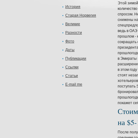
Этой зимой
История
количество
спросом. Н
Старая Норвегия
снижены на
Великие
спецпредло
ведь в ОАЭ
Разности
прошлом - 
Фото
сокращать 
президента
Даты
прошлогодн
Публикации
в Эмираты 
расширение
Ссылки
в этом год
стоят неза
Статьи
хотельеров
E-mail me
поступать 
бронироват
прошлогодн
покажет се
Стоим
на $5-
После полу
среднем со