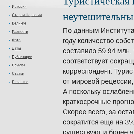
Туристическая
История
неутешительные
Старая Норвегия
Великие
По данным Института т
Разности
году количество собс
Фото
Даты
составило 59,94 млн. 
Публикации
соответствует сокра
Ссылки
корреспондент. Тури
Статьи
от мировой рецессии,
E-mail me
А поскольку ослаблен
краткосрочные прогно
Скорее всего, за ост
сократится еще на 3%
существуют и более 