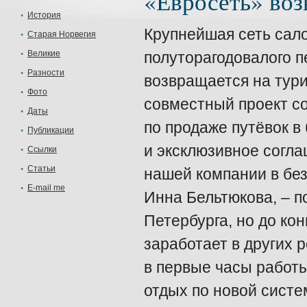
«Евросеть» воз
История
Крупнейшая сеть сал
Старая Норвегия
Великие
полуторагодовалого п
Разности
возвращается на тури
Фото
совместный проект со
Даты
по продаже путёвок в
Публикации
и эксклюзивное согла
Ссылки
Статьи
нашей компании в без
E-mail me
Инна Бельтюкова, – п
Петербурга, но до ко
заработает в других 
в первые часы работ
отдых по новой систе